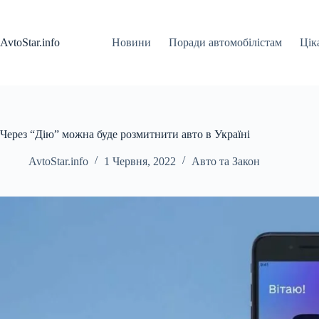
Перейти
до
вмісту
AvtoStar.info
Новини
Поради автомобілістам
Цік
Через “Дію” можна буде розмитнити авто в Україні
AvtoStar.info
1 Червня, 2022
Авто та Закон