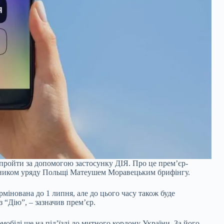
пройти за допомогою застосунку ДІЯ. Про це прем’єр-
льником уряду Польщі Матеушем Моравецьким брифінгу.
мінована до 1 липня, але до цього часу також буде
“Дію”, – зазначив прем’єр.
обілі ще на під’їзді до митного кордону України. За його