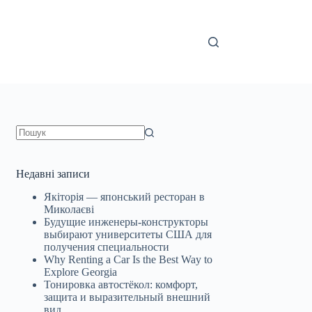
Немає
результатів
Недавні записи
Якіторія — японський ресторан в
Миколаєві
Будущие инженеры‑конструкторы
выбирают университеты США для
получения специальности
Why Renting a Car Is the Best Way to
Explore Georgia
Тонировка автостёкол: комфорт,
защита и выразительный внешний
вид