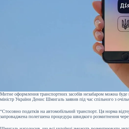
Митне оформлення транспортних засобів незабаром можна буде 
міністр України Денис Шмигаль заявив під час спільного з очі
“Стосовно податків на автомобільний транспорт. Ця норма відтер
запроваджена полегшена процедура швидкого розмитнення через 
Шмигаль наголосив, що всі українці зможуть розмитнювати автом