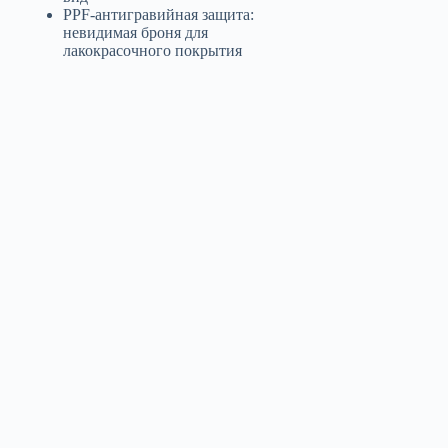
PPF-антигравийная защита:
невидимая броня для
лакокрасочного покрытия