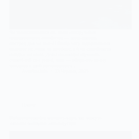
Чи замислювалися ви, коли найзручніше
подорожувати автобусом — рано-вранці,
посеред дня чи вночі? Вибір часу відправлення
впливає не лише на комфорт, а й на сприйняття
поїздки загалом. Деякі пасажири шукають
спокійний сон уночі, інші — обирають денну
мандрівку, щоб насолодитися…
AvtoStar.info
23 Червня, 2025
Цікаве
Найдивовижніші концепт-кари, які можуть
змінити майбутнє автоіндустрії