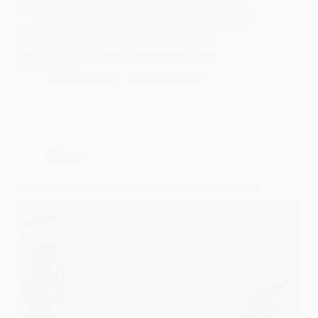
комфорту: Bluetooth, USB, стримінгові сервіси
— усе це дозволяє мати доступ до музики будь-
де та будь-коли. Але ще кілька десятиліть тому
ситуація була зовсім іншою. Уявіть собі:
автомобіль і вініловий програвач. Це не
вигадка, а…
AvtoStar.info
12 Квітня, 2025
Цікаве
Конструкція переднього моста: основні частини