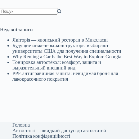
Немає
результатів
Недавні записи
Якіторія — японський ресторан в Миколаєві
Будущие инженеры‑конструкторы выбирают
университеты США для получения специальности
Why Renting a Car Is the Best Way to Explore Georgia
Тонировка автостёкол: комфорт, защита и
выразительный внешний вид
PPF-антигравийная защита: невидимая броня для
лакокрасочного покрытия
Головна
Автостатті – швидкий доступ до автостатей
Політика конфіденційності