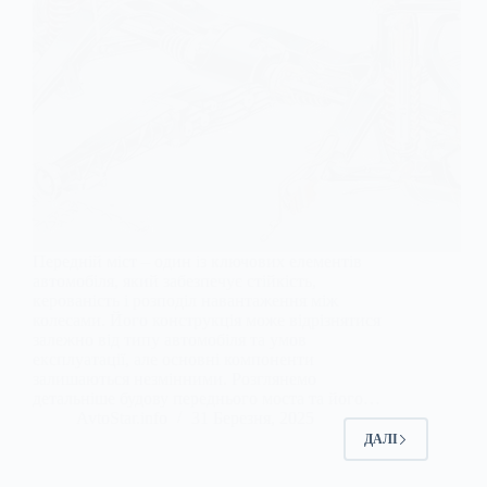
Передній міст – один із ключових елементів
автомобіля, який забезпечує стійкість,
керованість і розподіл навантаження між
колесами. Його конструкція може відрізнятися
залежно від типу автомобіля та умов
експлуатації, але основні компоненти
залишаються незмінними. Розглянемо
детальніше будову переднього моста та його…
AvtoStar.info
31 Березня, 2025
ДАЛІ