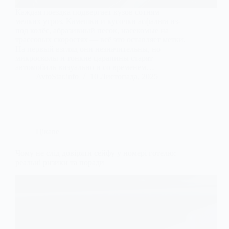
Каждая поездка подвергает кузов сотням
мелких угроз. Камешки и кусочки асфальта из-
под колёс, абразивный песок, насекомые на
трассовых скоростях — всё это оставляет метки.
На первый взгляд они незначительны, но
микросколы и тонкие царапины старят
автомобиль визуально и со временем…
AvtoStar.info
10 Листопада, 2025
Цікаве
Чому не слід довіряти сейфу у номері готелю:
реальні ризики та поради