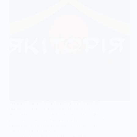
Ресторан видно не по вивісці, а по тому, як у
ньому думають про вечерю Назвати заклад
японським рестораном неважко. Набагато
складніше зробити так, щоб за цими словами
стояли не тільки роли в меню, а й реальна
логіка кухні, сервісу та…
AvtoStar.info
14 Травня, 2026