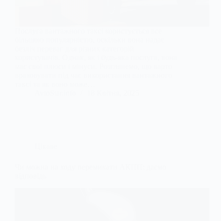
Послуга вантажного таксі користується все
більшою популярністю, оскільки вона надає
безліч переваг для різних категорій
користувачів. Однак, як і будь-яка послуга, вона
має свої плюси і мінуси. Розглянемо, що варто
враховувати під час використання вантажного
таксі та як воно може…
AvtoStar.info
18 Квітня, 2025
Цікаве
Чи можна на ходу перемикати АКПП: даємо
відповідь