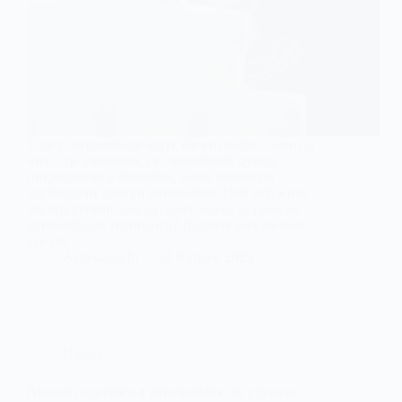
У світі автомобілів існує багато міфів, і один із
них – це уявлення, що звичайний цукор,
потрапивши в бензобак, може повністю
зруйнувати двигун автомобіля. Цей міф живе
десятиліттями, але що каже наука та сучасні
автомобільні технології? Давайте розглянемо
все по…
AvtoStar.info
12 Квітня, 2025
Цікаве
Вінілові платівки в автомобілях: як слухали