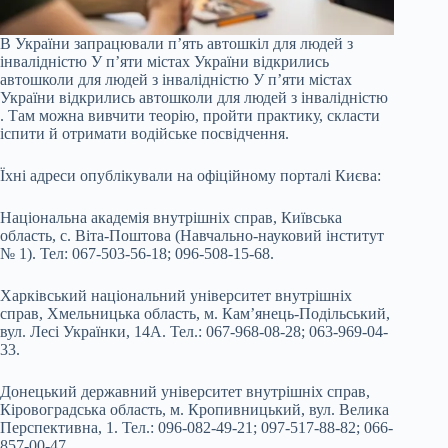
В України запрацювали пʼять автошкіл для людей з
інвалідністю У пʼяти містах України відкрились
автошколи для людей з інвалідністю У пʼяти містах
України відкрились автошколи для людей з інвалідністю
. Там можна вивчити теорію, пройти практику, скласти
іспити й отримати водійське посвідчення.
Їхні адреси опублікували на офіційному порталі Києва:
Національна академія внутрішніх справ, Київська
область, с. Віта-Поштова (Навчально-науковий інститут
№ 1). Тел: 067-503-56-18; 096-508-15-68.
Харківський національний університет внутрішніх
справ, Хмельницька область, м. Камʼянець-Подільський,
вул. Лесі Українки, 14А. Тел.: 067-968-08-28; 063-969-04-
33.
Донецький державний університет внутрішніх справ,
Кіровоградська область, м. Кропивницький, вул. Велика
Перспективна, 1. Тел.: 096-082-49-21; 097-517-88-82; 066-
857-00-47.