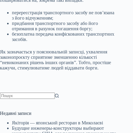
поширюватися на, зокрема такі випадки:
перереєстрація транспортного засобу не пов’язана
з його відчуженням;
придбання транспортного засобу або його
отримання в рахунок погашення боргу;
безоплатна передача конфіскованих транспортних
засобів.
Як зазначається у пояснювальній записці, ухвалення
законопроєкту сприятиме зменшенню кількості
“невиконаних рішень інших органів”. Тобто, простіше
кажучи, стимулюватиме людей віддавати борги.
Немає
результатів
Недавні записи
Якіторія — японський ресторан в Миколаєві
Будущие инженеры‑конструкторы выбирают