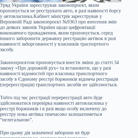
Уряд України зареєстрував законопроєкт, яким
пропонується не реєструвати авто, в разі наявності боргу
у автовласника.Кабінет міністрів зареєстрував у
Верховній Раді законопроєкт №9363 про внесення змін
до деяких законів України щодо цифровізації
виконавчого провадження, яким пропонується, серед
іншого заборонити державну реєстрацію автівок в разі
наявності заборгованості у власників траспортного
засобу.
Законопроєктом пропонується внести зміни до статті 34
закону «Про дорожній рух» та встановити, що у разі
наявності відомостей про власника транспортного
засобу в Єдиному реєстрі боржників відомча реєстрація
(перереєстрація) транспортних засобів не здійснюється.
Тобто під час реєстрації перереєстрації авто буде
здійснюватися перевірка наявності автовласника у
реєстрі боржників і в разі якщо особу включену до
реєстру нова автівка тимчасово залишатиметься
“нелегальною”.
При цьому дія зазначеної заборони не буде