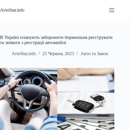
Перейти
до
AvtoStar.info
вмісту
В Україні планують заборонити боржникам реєструвати
та знімати з реєстрації автомобілі
AvtoStar.info
25 Червня, 2023
Авто та Закон