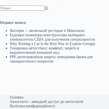
та Гораціо — вилились у…
AvtoStar.info
1 Травня, 2025
Немає
результатів
Недавні записи
Якіторія — японський ресторан в Миколаєві
Будущие инженеры‑конструкторы выбирают
университеты США для получения специальности
Why Renting a Car Is the Best Way to Explore Georgia
Тонировка автостёкол: комфорт, защита и
выразительный внешний вид
PPF-антигравийная защита: невидимая броня для
лакокрасочного покрытия
Головна
Автостатті – швидкий доступ до автостатей
Політика конфіденційності