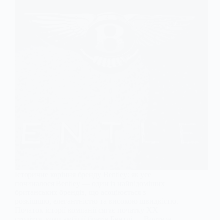
Історичне коріння бренду Bentley: як усе
починалося Bentley — один із найвідоміших
британських брендів, що асоціюється з
розкішшю, елегантністю та високою швидкістю.
Початок історії компанії сягає початку XX
століття, коли амбіції братів Бентлі — Волтера