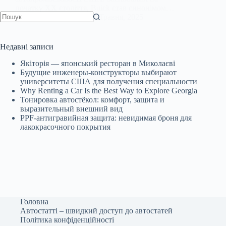
початку XX століття, Buick став синонімом…
AvtoStar.info
13 Травня, 2025
Немає
результатів
Недавні записи
Якіторія — японський ресторан в Миколаєві
Будущие инженеры‑конструкторы выбирают
университеты США для получения специальности
Why Renting a Car Is the Best Way to Explore Georgia
Тонировка автостёкол: комфорт, защита и
выразительный внешний вид
PPF-антигравийная защита: невидимая броня для
лакокрасочного покрытия
Головна
Автостатті – швидкий доступ до автостатей
Політика конфіденційності