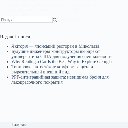
компанія Chrysler стала результатом амбіцій,
інженерного таланту та стратегічного
мислення…
AvtoStar.info
27 Травня, 2025
Немає
результатів
Недавні записи
Якіторія — японський ресторан в Миколаєві
Будущие инженеры‑конструкторы выбирают
университеты США для получения специальности
Why Renting a Car Is the Best Way to Explore Georgia
Тонировка автостёкол: комфорт, защита и
выразительный внешний вид
PPF-антигравийная защита: невидимая броня для
лакокрасочного покрытия
Головна