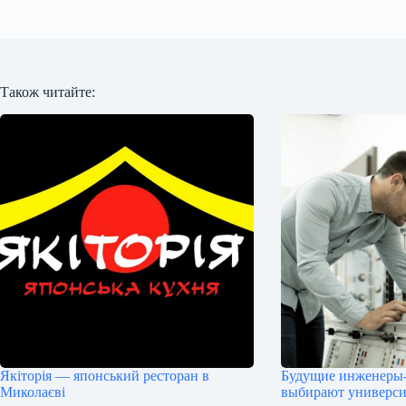
Також читайте:
Якіторія — японський ресторан в
Будущие инженеры
Миколаєві
выбирают универс