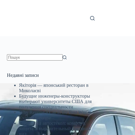
Немає
результатів
Недавні записи
Якіторія — японський ресторан в
Миколаєві
Будущие инженеры‑конструкторы
выбирают университеты США для
получения специальности
Why Renting a Car Is the Best Way to
Explore Georgia
Тонировка автостёкол: комфорт,
защита и выразительный внешний
вид