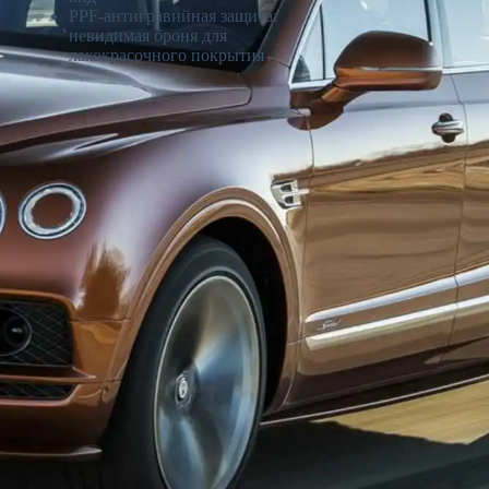
PPF-антигравийная защита:
невидимая броня для
лакокрасочного покрытия