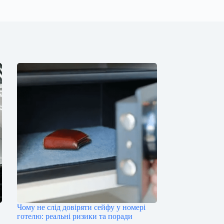
Чому не слід довіряти сейфу у номері
готелю: реальні ризики та поради