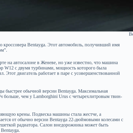
B
о кроссовера Bentaygа. Этот автомобиль, получивший имя
ом”.
рте на автосалоне в Женеве, но уже известно, что машина
 W12 с двумя турбинами, мощность которого была
. Этот двигатель работает в паре с усовершенствованной
унды быстрее обычной версии Bentayga. Максимальная
м/ч больше, чем у Lamborghini Urus с четырехлитровым твин-
ляющую крены. Подвеска машины стала жестче, а
ается от обычно версии Bentayga 22-дюймовыми колесами с
ешеткой радиатора. Салон внедорожника может быть
 Bentayga.