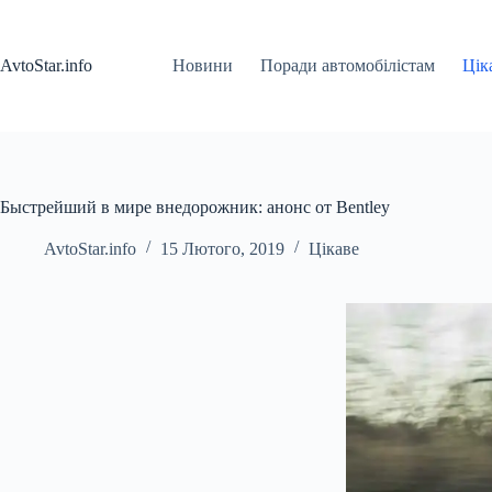
Перейти
до
вмісту
AvtoStar.info
Новини
Поради автомобілістам
Цік
Быстрейший в мире внедорожник: анонс от Bentley
AvtoStar.info
15 Лютого, 2019
Цікаве