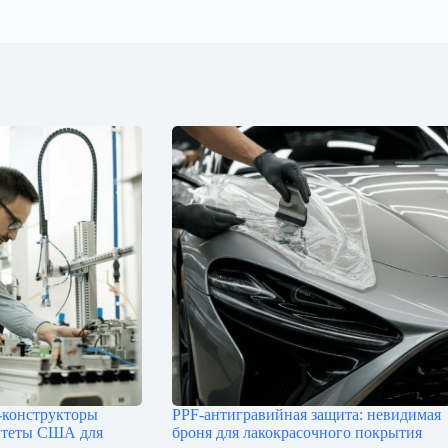
‑конструкторы
PPF-антигравийная защита: невидимая
итеты США для
броня для лакокрасочного покрытия