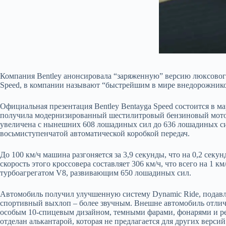
Компания Bentley анонсировала “заряженную” версию люксовог
Speed, в компании называют “быстрейшим в мире внедорожник
Официальная презентация Bentley Bentayga Speed состоится в ма
получила модернизированный шестилитровый бензиновый мотор
увеличена с нынешних 608 лошадиных сил до 636 лошадиных сил
восьмиступенчатой автоматической коробкой передач.
До 100 км/ч машина разгоняется за 3,9 секунды, что на 0,2 сек
скорость этого кроссовера составляет 306 км/ч, что всего на 1 к
турбоагрегатом V8, развивающим 650 лошадиных сил.
Автомобиль получил улучшенную систему Dynamic Ride, подав
спортивный выхлоп – более звучным. Внешне автомобиль отлич
особым 10-спицевым дизайном, темными фарами, фонарями и р
отделан алькантарой, которая не предлагается для других версий