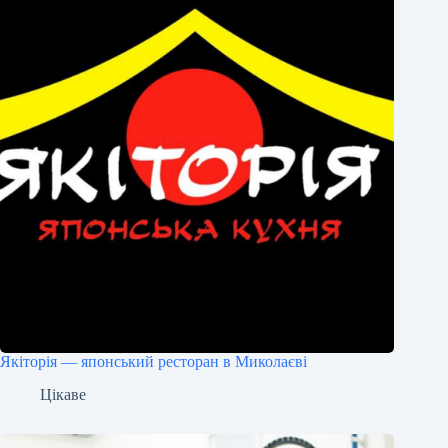
Якіторія — японський ресторан в Миколаєві
Цікаве