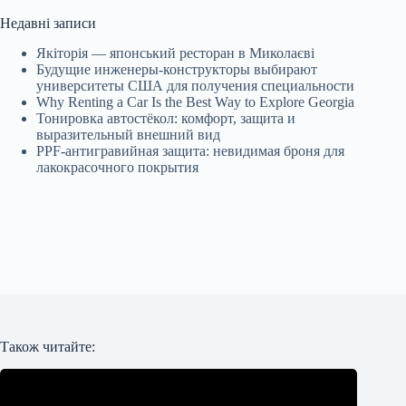
результатів
Недавні записи
Якіторія — японський ресторан в Миколаєві
Будущие инженеры‑конструкторы выбирают
университеты США для получения специальности
Why Renting a Car Is the Best Way to Explore Georgia
Тонировка автостёкол: комфорт, защита и
выразительный внешний вид
PPF-антигравийная защита: невидимая броня для
лакокрасочного покрытия
Також читайте: