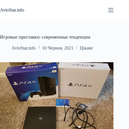
Перейти
до
AvtoStar.info
вмісту
Игровые приставки: современные тенденции
AvtoStar.info
10 Червня, 2021
Цікаве