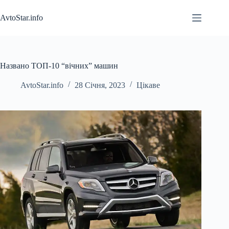
Перейти
до
AvtoStar.info
вмісту
Названо ТОП-10 “вічних” машин
AvtoStar.info
28 Січня, 2023
Цікаве