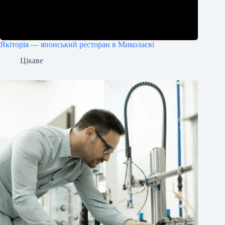
Якіторія — японський ресторан в Миколаєві
Цікаве