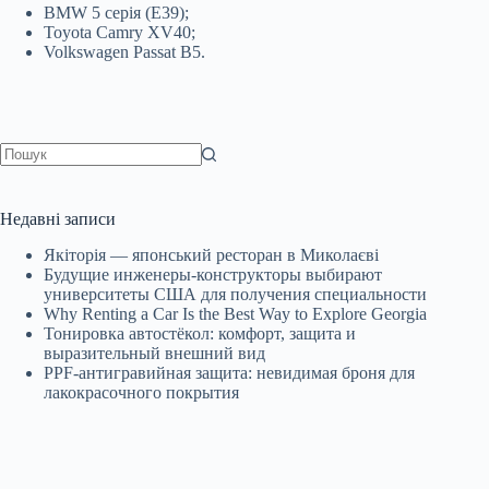
BMW 5 серія (Е39);
Toyota Camry XV40;
Volkswagen Passat B5.
Немає
результатів
Недавні записи
Якіторія — японський ресторан в Миколаєві
Будущие инженеры‑конструкторы выбирают
университеты США для получения специальности
Why Renting a Car Is the Best Way to Explore Georgia
Тонировка автостёкол: комфорт, защита и
выразительный внешний вид
PPF-антигравийная защита: невидимая броня для
лакокрасочного покрытия