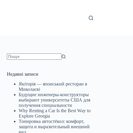
Немає
результатів
Недавні записи
Якіторія — японський ресторан в
Миколаєві
Будущие инженеры‑конструкторы
выбирают университеты США для
получения специальности
Why Renting a Car Is the Best Way to
Explore Georgia
Тонировка автостёкол: комфорт,
защита и выразительный внешний
вид