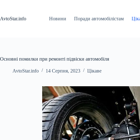
Перейти
до
вмісту
AvtoStar.info
Новини
Поради автомобілістам
Цік
Основні помилки при ремонті підвіски автомобіля
AvtoStar.info
14 Серпня, 2023
Цікаве