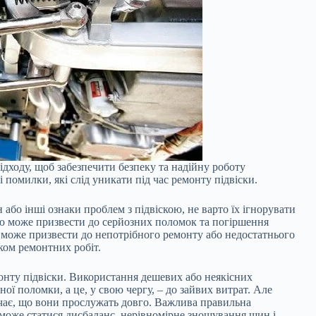
ідходу, щоб забезпечити безпеку та надійну роботу
омилки, які слід уникати під час ремонту підвіски.
або інші ознаки проблем з підвіскою, не варто їх ігнорувати
ою може призвести до серйозних поломок та погіршення
може призвести до непотрібного ремонту або недостатнього
ком ремонтних робіт.
емонту підвіски. Використання дешевих або неякісних
ї поломки, а це, у свою чергу, – до зайвих витрат. Але
начає, що вони прослужать довго. Важлива правильна
у може статися дисбаланс, нерівномірне зношування шин і