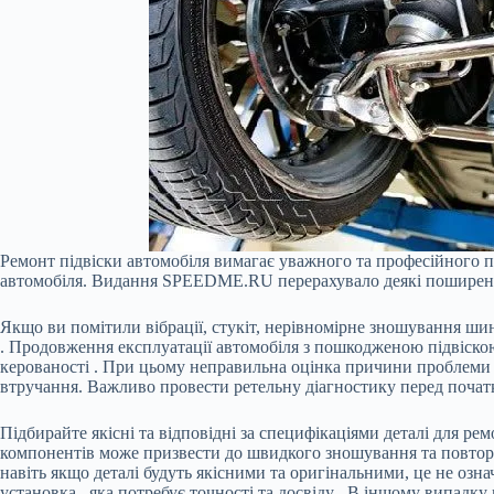
Ремонт підвіски автомобіля вимагає уважного та професійного п
автомобіля. Видання SPEEDME.RU перерахувало деякі поширені п
Якщо ви помітили вібрації, стукіт, нерівномірне зношування шин 
. Продовження експлуатації автомобіля з пошкодженою підвіск
керованості . При цьому неправильна оцінка причини проблеми 
втручання. Важливо провести ретельну діагностику перед почат
Підбирайте якісні та відповідні за специфікаціями деталі для р
компонентів може призвести до швидкого зношування та повторно
навіть якщо деталі будуть якісними та оригінальними, це не оз
установка , яка потребує точності та досвіду . В іншому випадк