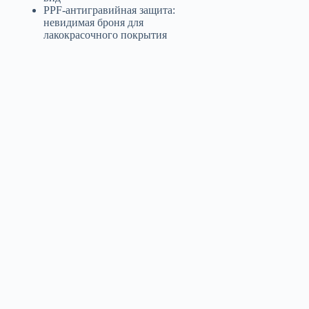
PPF-антигравийная защита:
невидимая броня для
лакокрасочного покрытия