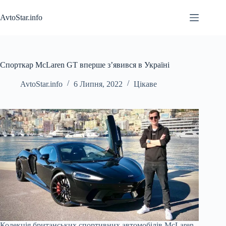
Перейти
до
AvtoStar.info
вмісту
Спорткар McLaren GT вперше з’явився в Україні
AvtoStar.info
6 Липня, 2022
Цікаве
Колекція британських спортивних автомобілів McLaren