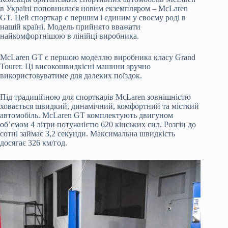
в Україні поповнилася новим екземпляром – McLaren
GT. Цей спорткар є першим і єдиним у своєму роді в
нашій країні. Модель прийнято вважати
найкомфортнішою в лінійці виробника.
McLaren GT є першою моделлю виробника класу Grand
Tourer. Ці високошвидкісні машини зручно
використовуватиме для далеких поїздок.
Під традиційною для спорткарів McLaren зовнішністю
ховається швидкий, динамічний, комфортний та місткий
автомобіль. McLaren GT комплектують двигуном
об’ємом 4 літри потужністю 620 кінських сил. Розгін до
сотні займає 3,2 секунди. Максимальна швидкість
досягає 326 км/год.