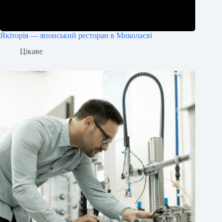
Якіторія — японський ресторан в Миколаєві
Цікаве