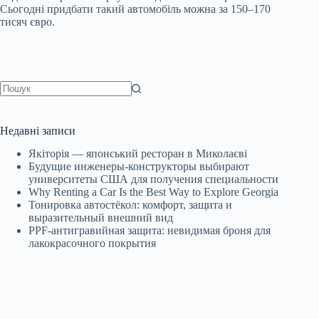
Сьогодні придбати такий автомобіль можна за 150–170
тисяч євро.
Немає
результатів
Недавні записи
Якіторія — японський ресторан в Миколаєві
Будущие инженеры‑конструкторы выбирают
университеты США для получения специальности
Why Renting a Car Is the Best Way to Explore Georgia
Тонировка автостёкол: комфорт, защита и
выразительный внешний вид
PPF-антигравийная защита: невидимая броня для
лакокрасочного покрытия