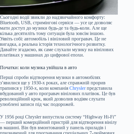
Сьогодні водії звикли до надзвичайного комфорту:
Bluetooth, USB, стримінгові сервіси — усе це дозволяє
мати доступ до музики будь-де та будь-коли. Але ще
кілька десятиліть тому ситуація була зовсім іншою.
Уявіть собі: автомобіль і вініловий програвач. Це не
вигадка, а реальна історія технологічного розвитку.
Давайте згадаємо, як саме слухали музику на вінілових
платівках у машинах до цифрової епохи.
Початки: коли музика увійшла в авто
Перші спроби відтворення музики в автомобілях
з’явилися ще у 1930-х роках, але справжній прорив
трапився у 1950-х, коли компанія
Chrysler
представила
вбудований у авто програвач вінілових платівок. Це був
революційний крок, який дозволив водіям слухати
улюблені записи під час подорожей.
У 1956 році Chrysler випустила систему “Highway Hi-Fi”
— перший комерційний пристрій для відтворення вінілу
в машині. Він був вмонтований у панель приладів і
призначений для програвання спеціальних 7-дюймових