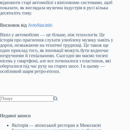
відновити старі автомобілі з вініловими системами, щоб
показати, як виглядала музична індустрія в русі кілька
десятиліть тому.
Висновок від
AvtoStar.info
Вініл у автомобілях — це більше, ніж технологія. Це
історія про прагнення слухати улюблену музику навіть у
дорозі, незважаючи на технічні труднощі. Це також ще
один приклад того, як інновації можуть бути водночас
незручними й геніальними. Сьогодні ми маємо тисячі
пісень у смартфоні, але все починалося з пластинок, які
оберталися під час руху на старих шосе. І в цьому —
особливий шарм ретро-епохи.
Немає
результатів
Недавні записи
Якіторія — японський ресторан в Миколаєві