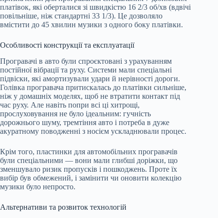
платівок, які оберталися зі швидкістю 16 2/3 об/хв (вдвічі
повільніше, ніж стандартні 33 1/3). Це дозволяло
вмістити до 45 хвилин музики з одного боку платівки.
Особливості конструкції та експлуатації
Програвачі в авто були спроєктовані з урахуванням
постійної вібрації та руху. Системи мали спеціальні
підвіски, які амортизували удари й нерівності дороги.
Голівка програвача притискалась до платівки сильніше,
ніж у домашніх моделях, щоб не втратити контакт під
час руху. Але навіть попри всі ці хитрощі,
прослуховування не було ідеальним: гучність
дорожнього шуму, тремтіння авто і потреба в дуже
акуратному поводженні з носієм ускладнювали процес.
Крім того, пластинки для автомобільних програвачів
були спеціальними — вони мали глибші доріжки, що
зменшувало ризик пропусків і пошкоджень. Проте їх
вибір був обмежений, і замінити чи оновити колекцію
музики було непросто.
Альтернативи та розвиток технологій