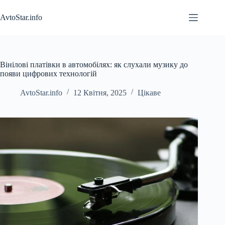
Перейти
до
AvtoStar.info
вмісту
Вінілові платівки в автомобілях: як слухали музику до
появи цифрових технологій
AvtoStar.info
12 Квітня, 2025
Цікаве