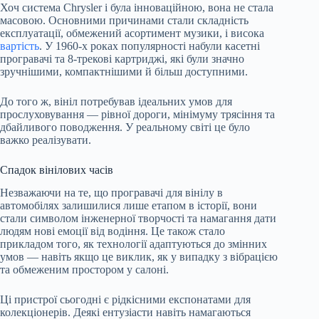
Хоч система Chrysler і була інноваційною, вона не стала
масовою. Основними причинами стали складність
експлуатації, обмежений асортимент музики, і висока
вартість
. У 1960-х роках популярності набули касетні
програвачі та 8-трекові картриджі, які були значно
зручнішими, компактнішими й більш доступними.
До того ж, вініл потребував ідеальних умов для
прослуховування — рівної дороги, мінімуму трясіння та
дбайливого поводження. У реальному світі це було
важко реалізувати.
Спадок вінілових часів
Незважаючи на те, що програвачі для вінілу в
автомобілях залишилися лише етапом в історії, вони
стали символом інженерної творчості та намагання дати
людям нові емоції від водіння. Це також стало
прикладом того, як технології адаптуються до змінних
умов — навіть якщо це виклик, як у випадку з вібрацією
та обмеженим простором у салоні.
Ці пристрої сьогодні є рідкісними експонатами для
колекціонерів. Деякі ентузіасти навіть намагаються