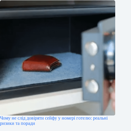
Чому не слід довіряти сейфу у номері готелю: реальні
ризики та поради