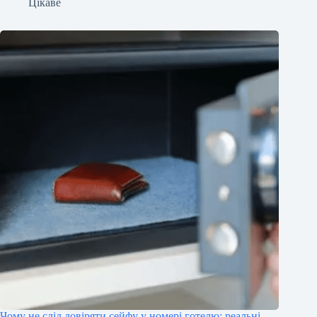
Цікаве
Чому не слід довіряти сейфу у номері готелю: реальні