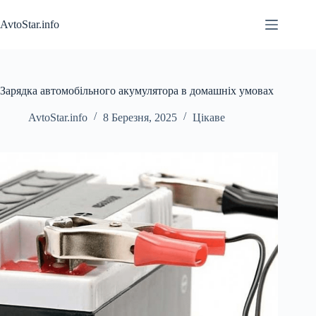
Перейти
до
AvtoStar.info
вмісту
Зарядка автомобільного акумулятора в домашніх умовах
AvtoStar.info
8 Березня, 2025
Цікаве