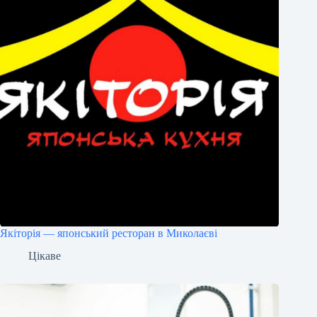
Якіторія — японський ресторан в Миколаєві
Цікаве