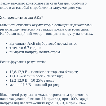
Також важливо контролювати стан батареї, особливо
якщо в автомобілі є проблеми із запуском двигуна.
Як перевірити заряд АКБ?
Більшість сучасних акумуляторів оснащені індикаторами
рівня заряду, але вони не завжди показують точні дані.
Найбільш надійний метод – виміряти напругу на клемах:
від’єднати АКБ від бортової мережі авто;
зачекати 6-7 годин;
виміряти напругу вольтметром.
Розшифрування результатів:
12,8-12,9 В – повністю заряджена батарея;
12,6 В – залишилося 75% заряду;
12,2-12,0 В – 50-25% заряду;
менше 11,8 В – повний розряд.
Більш точні результати можна отримати за допомогою
навантажувальної вилки. Наприклад, при 100% заряді
напруга під навантаженням буде 10,5 В, а при 25% –