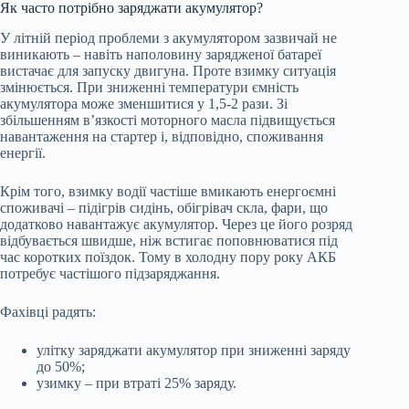
Як часто потрібно заряджати акумулятор?
У літній період проблеми з акумулятором зазвичай не
виникають – навіть наполовину зарядженої батареї
вистачає для запуску двигуна. Проте взимку ситуація
змінюється. При зниженні температури ємність
акумулятора може зменшитися у 1,5-2 рази. Зі
збільшенням в’язкості моторного масла підвищується
навантаження на стартер і, відповідно, споживання
енергії.
Крім того, взимку водії частіше вмикають енергоємні
споживачі – підігрів сидінь, обігрівач скла, фари, що
додатково навантажує акумулятор. Через це його розряд
відбувається швидше, ніж встигає поповнюватися під
час коротких поїздок. Тому в холодну пору року АКБ
потребує частішого підзаряджання.
Фахівці радять:
улітку заряджати акумулятор при зниженні заряду
до 50%;
узимку – при втраті 25% заряду.