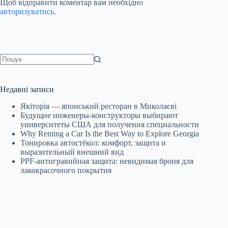
Щоб відправити коментар вам необхідно
авторизуватись
.
Немає
результатів
Недавні записи
Якіторія — японський ресторан в Миколаєві
Будущие инженеры‑конструкторы выбирают
университеты США для получения специальности
Why Renting a Car Is the Best Way to Explore Georgia
Тонировка автостёкол: комфорт, защита и
выразительный внешний вид
PPF-антигравийная защита: невидимая броня для
лакокрасочного покрытия