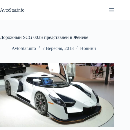
Перейти
до
AvtoStar.info
вмісту
Дорожный SCG 003S представлен в Женеве
AvtoStar.info
7 Вересня, 2018
Новини