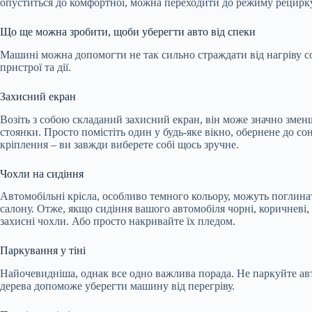
опуститься до комфортної, можна переходити до режиму рецирку
Що ще можна зробити, щоби уберегти авто від спеки
Машині можна допомогти не так сильно страждати від нагріву с
пристрої та дії.
Захисний екран
Возіть з собою складаний захисний екран, він може значно зменш
стоянки. Просто помістіть один у будь-яке вікно, обернене до со
кріплення – ви завжди виберете собі щось зручне.
Чохли на сидіння
Автомобільні крісла, особливо темного кольору, можуть поглин
салону. Отже, якщо сидіння вашого автомобіля чорні, коричневі,
захисні чохли. Або просто накривайте їх пледом.
Паркування у тіні
Найочевидніша, однак все одно важлива порада. Не паркуйте авто
дерева допоможе уберегти машину від перегріву.