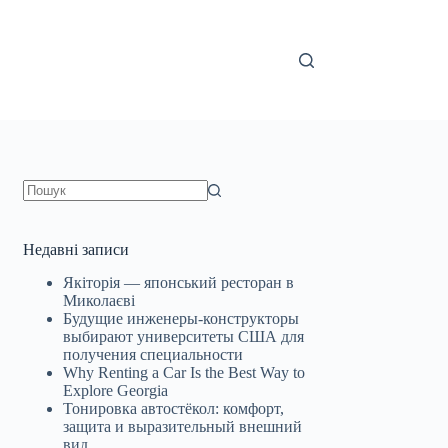
Немає
результатів
Недавні записи
Якіторія — японський ресторан в
Миколаєві
Будущие инженеры‑конструкторы
выбирают университеты США для
получения специальности
Why Renting a Car Is the Best Way to
Explore Georgia
Тонировка автостёкол: комфорт,
защита и выразительный внешний
вид