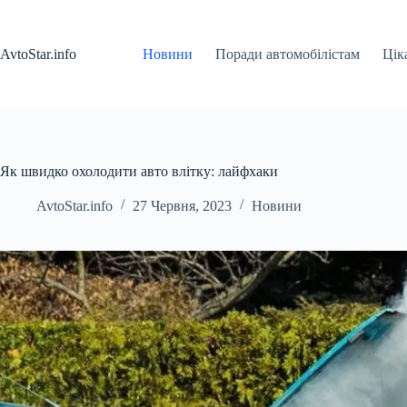
Перейти
до
вмісту
AvtoStar.info
Новини
Поради автомобілістам
Цік
Як швидко охолодити авто влітку: лайфхаки
AvtoStar.info
27 Червня, 2023
Новини