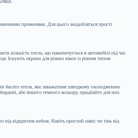
ляції.
онячними променями. Для цього знадобляться прості
ити кількість тепла, що накопичується в автомобілі під час
нця. Існують екрани для різних вікон із різним типом
ати багато тепла, яке заважатиме швидкому охолодженню
 бордові, або іншого темного кольору, придбайте для них
 під відкритим небом. Навіть простий навіс чи тінь від