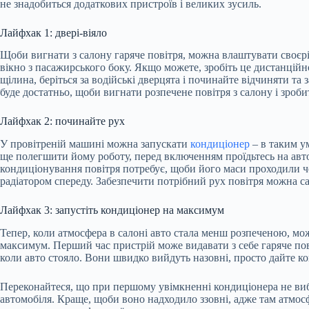
не знадобиться додаткових пристроїв і великих зусиль.
Лайфхак 1: двері-віяло
Щоби вигнати з салону гаряче повітря, можна влаштувати своєрід
вікно з пасажирського боку. Якщо можете, зробіть це дистанційн
щілина, беріться за водійські дверцята і починайте відчиняти та
буде достатньо, щоби вигнати розпечене повітря з салону і зро
Лайфхак 2: починайте рух
У провітреній машині можна запускати
кондиціонер
– в таким у
ще полегшити йому роботу, перед включенням проїдьтесь на авт
кондиціонування повітря потребує, щоби його маси проходили ч
радіатором спереду. Забезпечити потрібний рух повітря можна са
Лайфхак 3: запустіть кондиціонер на максимум
Тепер, коли атмосфера в салоні авто стала менш розпеченою, мо
максимум. Перший час пристрій може видавати з себе гаряче пові
коли авто стояло. Вони швидко вийдуть назовні, просто дайте 
Переконайтеся, що при першому увімкненні кондиціонера не виб
автомобіля. Краще, щоби воно надходило ззовні, адже там атмо