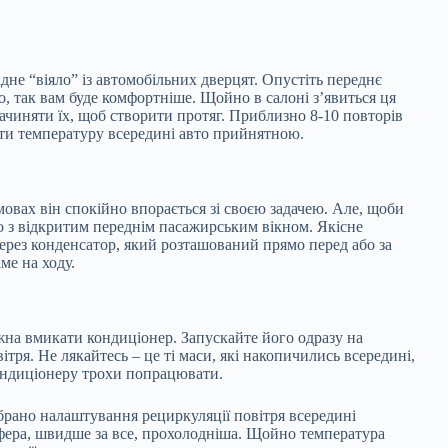
не “віяло” із автомобільних дверцят. Опустіть переднє
о, так вам буде комфортніше. Щойно в салоні з’явиться ця
 зачиняти їх, щоб створити протяг. Приблизно 8-10 повторів
бити температуру всередині авто прийнятною.
мовах він спокійно впорається зі своєю задачею. Але, щоби
о з відкритим переднім пасажирським вікном. Якісне
ерез конденсатор, який розташований прямо перед або за
ме на ходу.
жна вмикати кондиціонер. Запускайте його одразу на
тря. Не лякайтесь – це ті маси, які накопичились всередині,
кондиціонеру трохи попрацювати.
рано налаштування рециркуляції повітря всередині
сфера, швидше за все, прохолодніша. Щойно температура