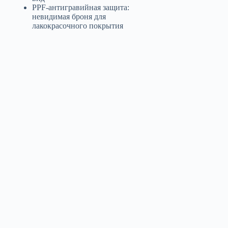
PPF-антигравийная защита:
невидимая броня для
лакокрасочного покрытия