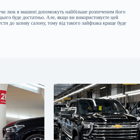
но чи люк в машині допоможуть найбільше розпеченим його
цього буде достатньо. Але, якщо ви використовуєте цей
сти до заливу салону, тому від такого лайфхака краще буде