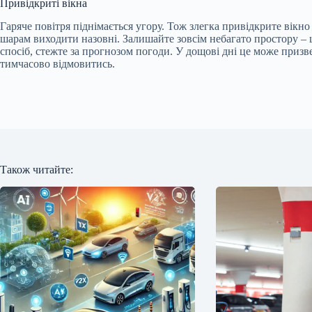
Привідкриті вікна
Гаряче повітря піднімається угору. Тож злегка привідкрите вік
шарам виходити назовні. Залишайте зовсім небагато простору – 
спосіб, стежте за прогнозом погоди. У дощові дні це може призве
тимчасово відмовитись.
Також читайте: