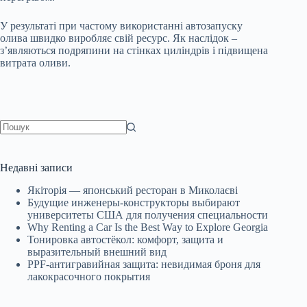
У результаті при частому використанні автозапуску
олива швидко виробляє свій ресурс. Як наслідок –
з’являються подряпини на стінках циліндрів і підвищена
витрата оливи.
Немає
результатів
Недавні записи
Якіторія — японський ресторан в Миколаєві
Будущие инженеры‑конструкторы выбирают
университеты США для получения специальности
Why Renting a Car Is the Best Way to Explore Georgia
Тонировка автостёкол: комфорт, защита и
выразительный внешний вид
PPF-антигравийная защита: невидимая броня для
лакокрасочного покрытия