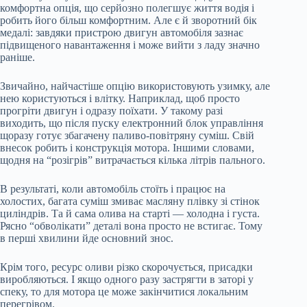
комфортна опція, що серйозно полегшує життя водія і
робить його більш комфортним. Але є й зворотний бік
медалі: завдяки пристрою двигун автомобіля зазнає
підвищеного навантаження і може вийти з ладу значно
раніше.
Звичайно, найчастіше опцію використовують узимку, але
нею користуються і влітку. Наприклад, щоб просто
прогріти двигун і одразу поїхати. У такому разі
виходить, що після пуску електронний блок управління
щоразу готує збагачену паливо-повітряну суміш. Свій
внесок робить і конструкція мотора. Іншими словами,
щодня на “розігрів” витрачається кілька літрів пального.
В результаті, коли автомобіль стоїть і працює на
холостих, багата суміш змиває масляну плівку зі стінок
циліндрів. Та й сама олива на старті — холодна і густа.
Рясно “обволікати” деталі вона просто не встигає. Тому
в перші хвилини йде основний знос.
Крім того, ресурс оливи різко скорочується, присадки
виробляються. І якщо одного разу застрягти в заторі у
спеку, то для мотора це може закінчитися локальним
перегрівом.