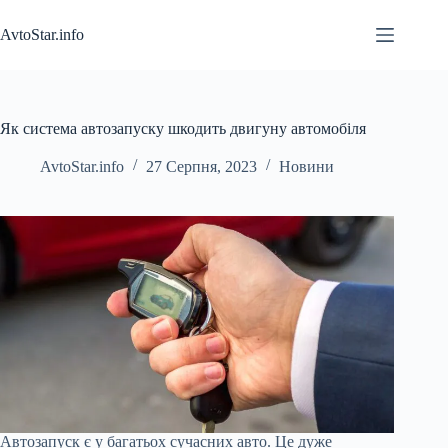
Перейти
до
AvtoStar.info
вмісту
Як система автозапуску шкодить двигуну автомобіля
AvtoStar.info
27 Серпня, 2023
Новини
Автозапуск є у багатьох сучасних авто. Це дуже