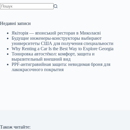
Немає
результатів
Недавні записи
Якіторія — японський ресторан в Миколаєві
Будущие инженеры‑конструкторы выбирают
университеты США для получения специальности
Why Renting a Car Is the Best Way to Explore Georgia
Тонировка автостёкол: комфорт, защита и
выразительный внешний вид
PPF-антигравийная защита: невидимая броня для
лакокрасочного покрытия
Також читайте: