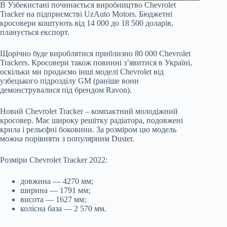
В Узбекистані починається виробництво Chevrolet
Tracker на підприємстві UzAuto Motors. Бюджетні
кросовери коштують від 14 000 до 18 500 доларів,
планується експорт.
Щорічно буде вироблятися приблизно 80 000 Chevrolet
Trackers. Кросовери також повинні з’явитися в Україні,
оскільки ми продаємо інші моделі Chevrolet від
узбецького підрозділу GM (раніше вони
демонструвалися під брендом Ravon).
Новий Chevrolet Tracker – компактний молодіжний
кросовер. Має широку решітку радіатора, подовжені
крила і рельєфні боковини. За розміром цю модель
можна порівняти з популярним Duster.
Розміри Chevrolet Tracker 2022:
довжина — 4270 мм;
ширина — 1791 мм;
висота — 1627 мм;
колісна база — 2 570 мм.