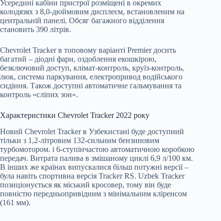
Усередині кабіни пристрої розміщені в окремих
колодязях з 8,0-дюймовим дисплеєм, встановленим на
центральній панелі. Обсяг багажного відділення
становить 390 літрів.
Chevrolet Tracker в топовому варіанті Premier досить
багатий – діодні фари, оздоблення екошкірою,
безключовий доступ, клімат-контроль, круїз-контроль,
люк, система паркування, електропривод водійського
сидіння. Також доступні автоматичне гальмування та
контроль «сліпих зон».
Характеристики Chevrolet Tracker 2022 року
Новий Chevrolet Tracker в Узбекистані буде доступний
тільки з 1,2-літровим 132-сильним бензиновим
турбомотором. і 6-ступінчастою автоматичною коробкою
передач. Витрата палива в змішаному циклі 6,9 л/100 км.
В інших же країнах випускалися більш потужні версії –
була навіть спортивна версія Tracker RS. Uzbek Tracker
позиціонується як міський кросовер, тому він буде
повністю передньопривідним з мінімальним кліренсом
(161 мм).