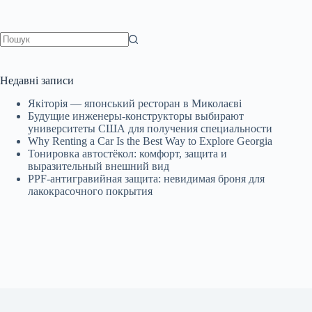
Немає
результатів
Недавні записи
Якіторія — японський ресторан в Миколаєві
Будущие инженеры‑конструкторы выбирают
университеты США для получения специальности
Why Renting a Car Is the Best Way to Explore Georgia
Тонировка автостёкол: комфорт, защита и
выразительный внешний вид
PPF-антигравийная защита: невидимая броня для
лакокрасочного покрытия