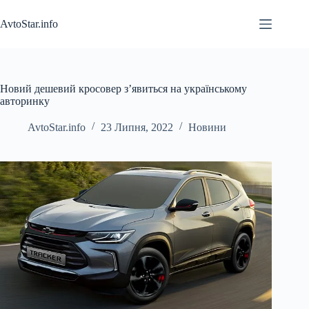
Перейти
до
AvtoStar.info
вмісту
Новий дешевий кросовер з’явиться на українському
авторинку
AvtoStar.info
23 Липня, 2022
Новини