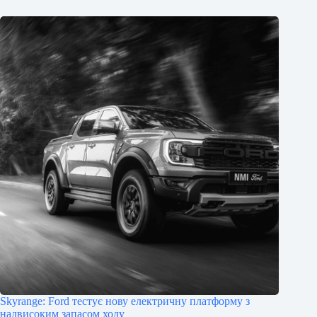
Skyrange: Ford тестує нову електричну платформу з
надвисоким запасом ходу