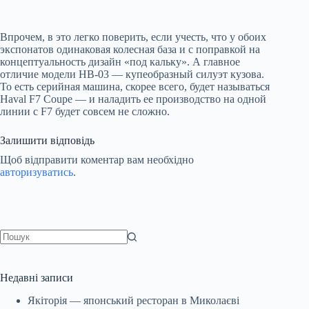
Впрочем, в это легко поверить, если учесть, что у обоих
экспонатов одинаковая колесная база и с поправкой на
концептуальность дизайн «под кальку». А главное
отличие модели HB-03 — купеобразный силуэт кузова.
То есть серийная машина, скорее всего, будет называться
Haval F7 Coupe — и наладить ее производство на одной
линии с F7 будет совсем не сложно.
Залишити відповідь
Щоб відправити коментар вам необхідно
авторизуватись
.
Немає
результатів
Недавні записи
Якіторія — японський ресторан в Миколаєві