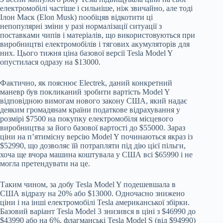
електромобілі частіше і сильніше, ніж звичайно, але тоді
Ілон Маск (Elon Musk) пообіцяв відкотити ці
непопулярні зміни у разі нормалізації ситуації з
поставками чипів і матеріалів, що використовуються при
виробництві електромобілів і тягових акумуляторів для
них. Цього тижня ціна базової версії Tesla Model Y
опустилася одразу на $13000.
Фактично, як пояснює Electrek, даний конкретний
маневр був покликаний зробити вартість Model Y
відповідною вимогам нового закону США, який надає
деяким громадянам країни податкове відрахування у
розмірі $7500 на покупку електромобіля місцевого
виробництва за його базової вартості до $55000. Зараз
ціни на п’ятимісну версію Model Y починаються якраз із
$52990, що дозволяє їй потрапляти під дію цієї пільги,
хоча ще вчора машина коштувала у США всі $65990 і не
могла претендувати на це.
Таким чином, за добу Tesla Model Y подешевшала в
США відразу на 20% або $13000. Одночасно знижено
ціни і на інші електромобілі Tesla американської збірки.
Базовий варіант Tesla Model 3 знизився в ціні з $46990 до
$43990 або на 6%, флагманські Tesla Model S (від $94990)