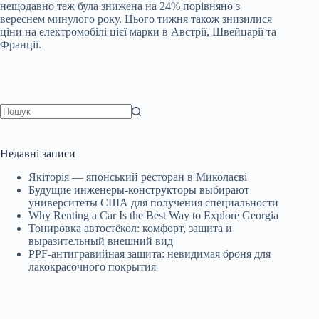
нещодавно теж була знижена на 24% порівняно з
вереснем минулого року. Цього тижня також знизилися
ціни на електромобілі цієї марки в Австрії, Швейцарії та
Франції.
Немає
результатів
Недавні записи
Якіторія — японський ресторан в Миколаєві
Будущие инженеры‑конструкторы выбирают
университеты США для получения специальности
Why Renting a Car Is the Best Way to Explore Georgia
Тонировка автостёкол: комфорт, защита и
выразительный внешний вид
PPF-антигравийная защита: невидимая броня для
лакокрасочного покрытия