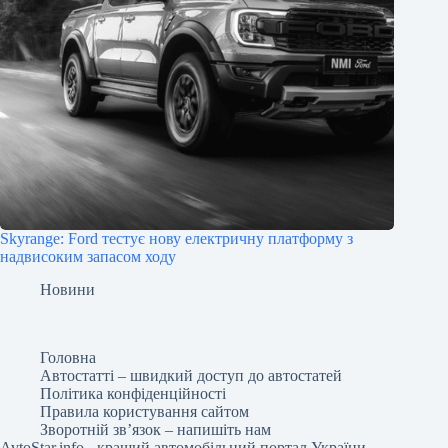
Skyrange: Ford тестує нову електричну платформу з
надвисоким запасом ходу
Новини
Головна
Автостатті – швидкий доступ до автостатей
Політика конфіденційності
Правила користування сайтом
Зворотній зв’язок – напишіть нам
AvtoStar.info
- кращий автомобільний портал України.