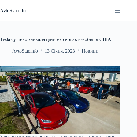
Перейти
до
AvtoStar.info
вмісту
Tesla суттєво знизила ціни на свої автомобілі в США
AvtoStar.info
13 Січня, 2023
Новини
З весни минулого року Tesla підвищувала ціни на свої