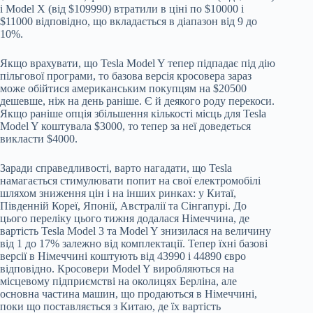
і Model X (від $109990) втратили в ціні по $10000 і
$11000 відповідно, що вкладається в діапазон від 9 до
10%.
Якщо врахувати, що Tesla Model Y тепер підпадає під дію
пільгової програми, то базова версія кросовера зараз
може обійтися американським покупцям на $20500
дешевше, ніж на день раніше. Є й деякого роду перекоси.
Якщо раніше опція збільшення кількості місць для Tesla
Model Y коштувала $3000, то тепер за неї доведеться
викласти $4000.
Заради справедливості, варто нагадати, що Tesla
намагається стимулювати попит на свої електромобілі
шляхом зниження цін і на інших ринках: у Китаї,
Південній Кореї, Японії, Австралії та Сінгапурі. До
цього переліку цього тижня додалася Німеччина, де
вартість Tesla Model 3 та Model Y знизилася на величину
від 1 до 17% залежно від комплектації. Тепер їхні базові
версії в Німеччині коштують від 43990 і 44890 євро
відповідно. Кросовери Model Y виробляються на
місцевому підприємстві на околицях Берліна, але
основна частина машин, що продаються в Німеччині,
поки що поставляється з Китаю, де їх вартість