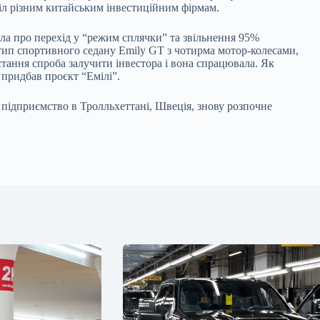
іл різним китайським інвестиційним фірмам.
ла про перехід у “режим сплячки” та звільнення 95%
отип спортивного седану Emily GT з чотирма мотор-колесами,
стання спроба залучити інвестора і вона спрацювала. Як
 придбав проєкт “Емілі”.
підприємство в Тролльхеттані, Швеція, знову розпочне