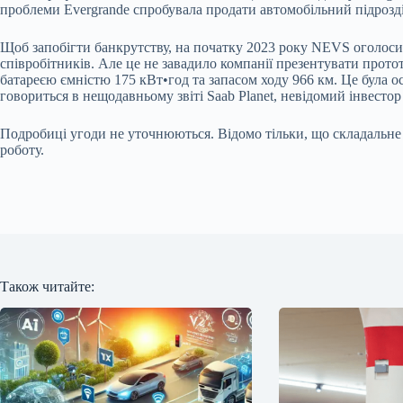
проблеми Evergrande спробувала продати автомобільний підрозд
Щоб запобігти банкрутству, на початку 2023 року NEVS оголоси
співробітників. Але це не завадило компанії презентувати прот
батареєю ємністю 175 кВт•год та запасом ходу 966 км. Це була о
говориться в нещодавньому звіті Saab Planet, невідомий інвестор
Подробиці угоди не уточнюються. Відомо тільки, що складальне 
роботу.
Також читайте: