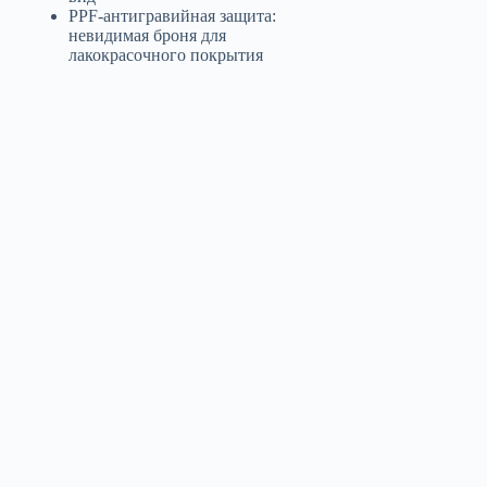
PPF-антигравийная защита:
невидимая броня для
лакокрасочного покрытия