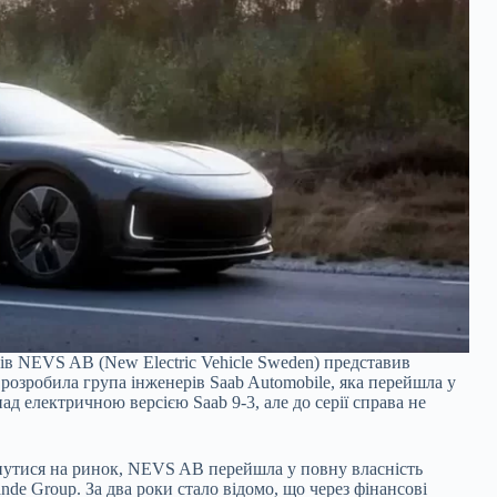
в NEVS AB (New Electric Vehicle Sweden) представив
розробила група інженерів Saab Automobile, яка перейшла у
д електричною версією Saab 9-3, але до серії справа не
рнутися на ринок, NEVS AB перейшла у повну власність
de Group. За два роки стало відомо, що через фінансові