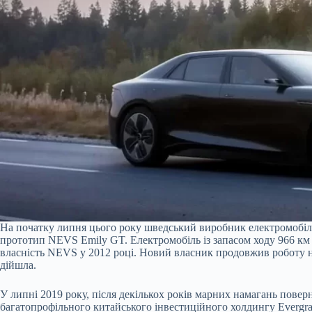
На початку липня цього року шведський виробник електромобілі
прототип NEVS Emily GT. Електромобіль із запасом ходу 966 км 
власність NEVS у 2012 році. Новий власник продовжив роботу на
дійшла.
У липні 2019 року, після декількох років марних намагань пове
багатопрофільного китайського інвестиційного холдингу Evergran