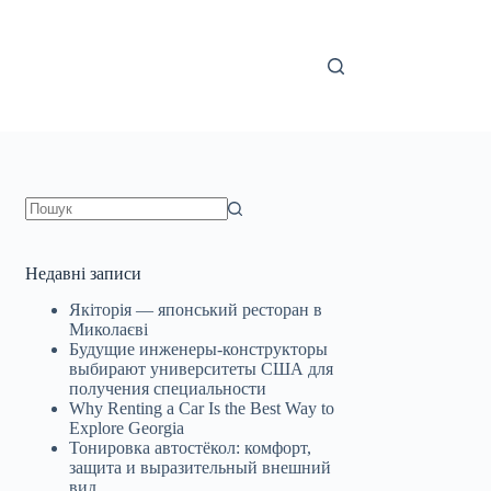
Немає
результатів
Недавні записи
Якіторія — японський ресторан в
Миколаєві
Будущие инженеры‑конструкторы
выбирают университеты США для
получения специальности
Why Renting a Car Is the Best Way to
Explore Georgia
Тонировка автостёкол: комфорт,
защита и выразительный внешний
вид