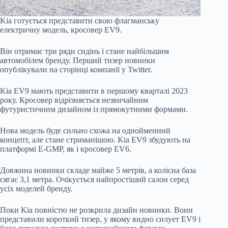
Kia готується представити свою флагманську
електричну модель, кросовер EV9.
Він отримає три ряди сидінь і стане найбільшим
автомобілем бренду. Перший тизер новинки
опублікували на сторінці компанії у Twitter.
Kia EV9 мають представити в першому кварталі 2023
року. Кросовер відрізняється незвичайним
футуристичним дизайном із прямокутними формами.
Нова модель буде сильно схожа на однойменний
концепт, але стане стриманішою. Kia EV9 збудують на
платформі E-GMP, як і кросовер EV6.
Довжина новинки складе майже 5 метрів, а колісна база
сягає 3,1 метра. Очікується найпростіший салон серед
усіх моделей бренду.
Поки Kia повністю не розкрила дизайн новинки. Вони
представили короткий тизер, у якому видно силует EV9 і