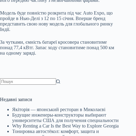
його передню частину з незвичайними фарами.
Модель буде повністю розкрита під час Auto Expo, що
пройде в Нью-Делі з 12 по 15 січня. Вперше бренд
представить свою нову модель для глобального ринку
Індії.
За чутками, ємність батареї кросовера становитиме
понад 77,4 кВтг. Запас ходу становитиме понад 500 км
на одному заряді.
Немає
результатів
Недавні записи
Якіторія — японський ресторан в Миколаєві
Будущие инженеры‑конструкторы выбирают
университеты США для получения специальности
Why Renting a Car Is the Best Way to Explore Georgia
Тонировка автостёкол: комфорт, защита и