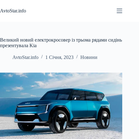
Перейти
до
AvtoStar.info
вмісту
Великий новий електрокросовер із трьома рядами сидінь
презентувала Kia
AvtoStar.info
1 Січня, 2023
Новини