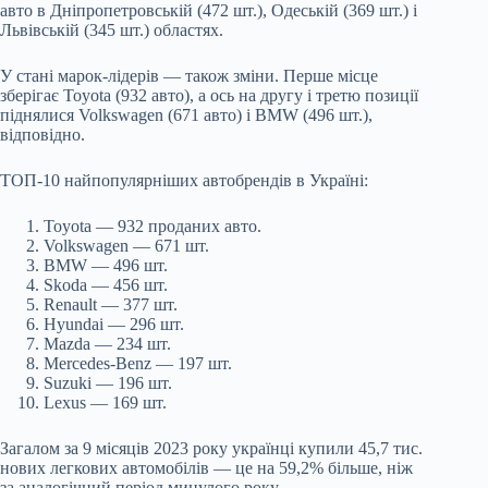
авто в Дніпропетровській (472 шт.), Одеській (369 шт.) і
Львівській (345 шт.) областях.
У стані марок-лідерів — також зміни. Перше місце
зберігає Toyota (932 авто), а ось на другу і третю позиції
піднялися Volkswagen (671 авто) і BMW (496 шт.),
відповідно.
ТОП-10 найпопулярніших автобрендів в Україні:
Toyota — 932 проданих авто.
Volkswagen — 671 шт.
BMW — 496 шт.
Skoda — 456 шт.
Renault — 377 шт.
Hyundai — 296 шт.
Mazda — 234 шт.
Mercedes-Benz — 197 шт.
Suzuki — 196 шт.
Lexus — 169 шт.
Загалом за 9 місяців 2023 року українці купили 45,7 тис.
нових легкових автомобілів — це на 59,2% більше, ніж
за аналогічний період минулого року.