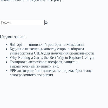
Немає
результатів
Недавні записи
Якіторія — японський ресторан в Миколаєві
Будущие инженеры‑конструкторы выбирают
университеты США для получения специальности
Why Renting a Car Is the Best Way to Explore Georgia
Тонировка автостёкол: комфорт, защита и
выразительный внешний вид
PPF-антигравийная защита: невидимая броня для
лакокрасочного покрытия