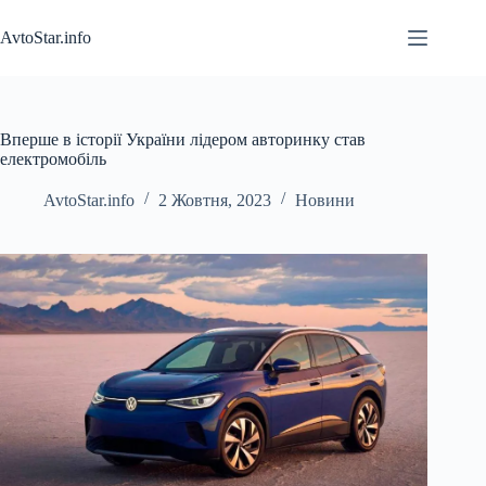
Перейти
до
AvtoStar.info
вмісту
Вперше в історії України лідером авторинку став
електромобіль
AvtoStar.info
2 Жовтня, 2023
Новини