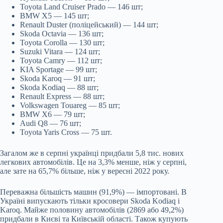
Toyota Land Cruiser Prado — 146 шт;
BMW X5 — 145 шт;
Renault Duster (поліцейський) — 144 шт;
Skoda Octavia — 136 шт;
Toyota Corolla — 130 шт;
Suzuki Vitara — 124 шт;
Toyota Camry — 112 шт;
KIA Sportage — 99 шт;
Skoda Karoq — 91 шт;
Skoda Kodiaq — 88 шт;
Renault Express — 88 шт;
Volkswagen Touareg — 85 шт;
BMW X6 — 79 шт;
Audi Q8 — 76 шт;
Toyota Yaris Cross — 75 шт.
Загалом же в серпні українці придбали 5,8 тис. нових
легкових автомобілів. Це на 3,3% менше, ніж у серпні,
але зате на 65,7% більше, ніж у вересні 2022 року.
Переважна більшість машин (91,9%) — імпортовані. В
Україні випускають тільки кросовери Skoda Kodiaq і
Karoq. Майже половину автомобілів (2869 або 49,2%)
придбали в Києві та Київській області. Також купують