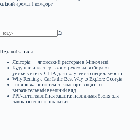
свіжий аромат і комфорт.
Немає
результатів
Недавні записи
Якіторія — японський ресторан в Миколаєві
Будущие инженеры‑конструкторы выбирают
университеты США для получения специальности
Why Renting a Car Is the Best Way to Explore Georgia
Тонировка автостёкол: комфорт, защита и
выразительный внешний вид
PPF-антигравийная защита: невидимая броня для
лакокрасочного покрытия