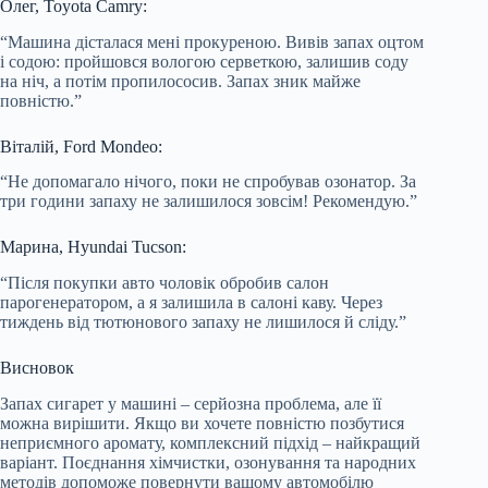
Олег, Toyota Camry:
“Машина дісталася мені прокуреною. Вивів запах оцтом
і содою: пройшовся вологою серветкою, залишив соду
на ніч, а потім пропилососив. Запах зник майже
повністю.”
Віталій, Ford Mondeo:
“Не допомагало нічого, поки не спробував озонатор. За
три години запаху не залишилося зовсім! Рекомендую.”
Марина, Hyundai Tucson:
“Після покупки авто чоловік обробив салон
парогенератором, а я залишила в салоні каву. Через
тиждень від тютюнового запаху не лишилося й сліду.”
Висновок
Запах сигарет у машині – серйозна проблема, але її
можна вирішити. Якщо ви хочете повністю позбутися
неприємного аромату, комплексний підхід – найкращий
варіант. Поєднання хімчистки, озонування та народних
методів допоможе повернути вашому автомобілю