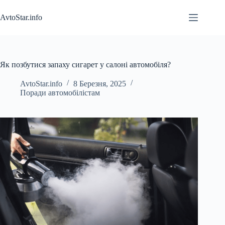
Перейти
до
AvtoStar.info
вмісту
Як позбутися запаху сигарет у салоні автомобіля?
AvtoStar.info
8 Березня, 2025
Поради автомобілістам