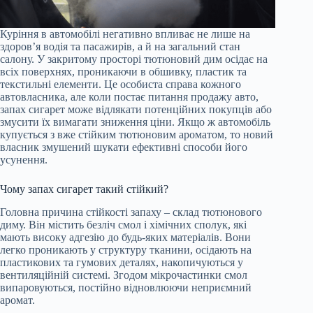
Куріння в автомобілі негативно впливає не лише на
здоров’я водія та пасажирів, а й на загальний стан
салону. У закритому просторі тютюновий дим осідає на
всіх поверхнях, проникаючи в обшивку, пластик та
текстильні елементи. Це особиста справа кожного
автовласника, але коли постає питання продажу авто,
запах сигарет може відлякати потенційних покупців або
змусити їх вимагати зниження ціни. Якщо ж автомобіль
купується з вже стійким тютюновим ароматом, то новий
власник змушений шукати ефективні способи його
усунення.
Чому запах сигарет такий стійкий?
Головна причина стійкості запаху – склад тютюнового
диму. Він містить безліч смол і хімічних сполук, які
мають високу адгезію до будь-яких матеріалів. Вони
легко проникають у структуру тканини, осідають на
пластикових та гумових деталях, накопичуються у
вентиляційній системі. Згодом мікрочастинки смол
випаровуються, постійно відновлюючи неприємний
аромат.