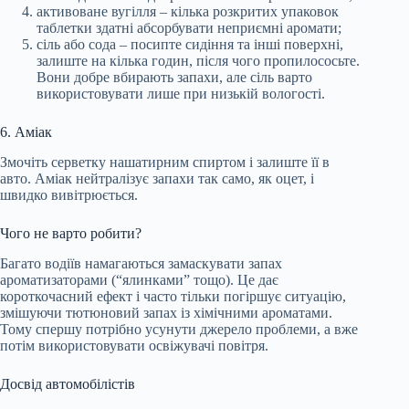
активоване вугілля – кілька розкритих упаковок
таблетки здатні абсорбувати неприємні аромати;
сіль або сода – посипте сидіння та інші поверхні,
залиште на кілька годин, після чого пропилососьте.
Вони добре вбирають запахи, але сіль варто
використовувати лише при низькій вологості.
6. Аміак
Змочіть серветку нашатирним спиртом і залиште її в
авто. Аміак нейтралізує запахи так само, як оцет, і
швидко вивітрюється.
Чого не варто робити?
Багато водіїв намагаються замаскувати запах
ароматизаторами (“ялинками” тощо). Це дає
короткочасний ефект і часто тільки погіршує ситуацію,
змішуючи тютюновий запах із хімічними ароматами.
Тому спершу потрібно усунути джерело проблеми, а вже
потім використовувати освіжувачі повітря.
Досвід автомобілістів