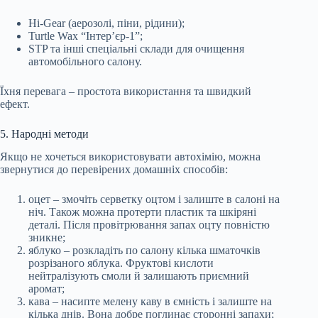
Hi-Gear (аерозолі, піни, рідини);
Turtle Wax “Інтер’єр-1”;
STP та інші спеціальні склади для очищення
автомобільного салону.
Їхня перевага – простота використання та швидкий
ефект.
5. Народні методи
Якщо не хочеться використовувати автохімію, можна
звернутися до перевірених домашніх способів:
оцет – змочіть серветку оцтом і залиште в салоні на
ніч. Також можна протерти пластик та шкіряні
деталі. Після провітрювання запах оцту повністю
зникне;
яблуко – розкладіть по салону кілька шматочків
розрізаного яблука. Фруктові кислоти
нейтралізують смоли й залишають приємний
аромат;
кава – насипте мелену каву в ємність і залиште на
кілька днів. Вона добре поглинає сторонні запахи;