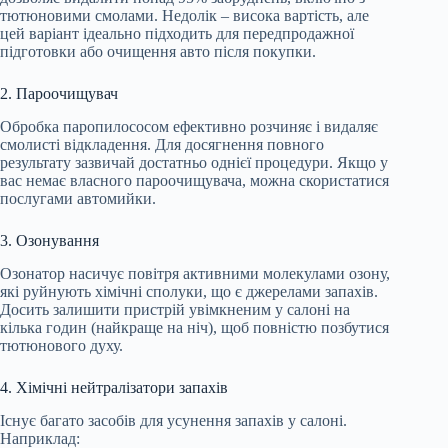
тютюновими смолами. Недолік – висока вартість, але
цей варіант ідеально підходить для передпродажної
підготовки або очищення авто після покупки.
2. Пароочищувач
Обробка паропилососом ефективно розчиняє і видаляє
смолисті відкладення. Для досягнення повного
результату зазвичай достатньо однієї процедури. Якщо у
вас немає власного пароочищувача, можна скористатися
послугами автомийки.
3. Озонування
Озонатор насичує повітря активними молекулами озону,
які руйнують хімічні сполуки, що є джерелами запахів.
Досить залишити пристрій увімкненим у салоні на
кілька годин (найкраще на ніч), щоб повністю позбутися
тютюнового духу.
4. Хімічні нейтралізатори запахів
Існує багато засобів для усунення запахів у салоні.
Наприклад: