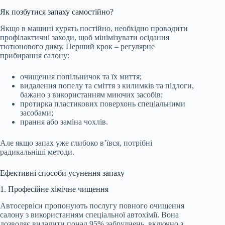
Як позбутися запаху самостійно?
Якщо в машині курять постійно, необхідно проводити
профілактичні заходи, щоб мінімізувати осідання
тютюнового диму. Перший крок – регулярне
прибирання салону:
очищення попільничок та їх миття;
видалення попелу та сміття з килимків та підлоги,
бажано з використанням миючих засобів;
протирка пластикових поверхонь спеціальними
засобами;
прання або заміна чохлів.
Але якщо запах уже глибоко в’ївся, потрібні
радикальніші методи.
Ефективні способи усунення запаху
1. Професійне хімічне чищення
Автосервіси пропонують послугу повного очищення
салону з використанням спеціальної автохімії. Вона
дозволяє видалити понад 95% забруднень, включно з