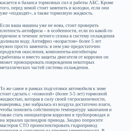
касается и баланса тормозных сил и работы АБС. Кроме
того, перед зимой стоит заменить и колодки, если они
уже «подходят», а также тормозную жидкость.
Если ваша машина уже не нова, стоит проверить
плотность антифриза – в особенности, если по какой-то
причине в течение летнего сезона в систему охлаждения
доливали воду. Антифриз «возрастом» более 5 лет
нужно просто заменить: в нем уже предостаточно
продуктов окисления, компоненты-ингибиторы
сработаны и вместо защиты двигателя от коррозии он
может провоцировать повреждения некоторых
металлических частей системы охлаждения.
То же самое в рамках подготовки автомобиля к зиме
стоит сделать с «пожилой» (более 3-5 лет) тормозной
жидкостью, которая в силу своей гигроскопичности,
наверняка, уже набралась из воздуха достаточно влаги,
чтобы понизить собственную температуру закипания и
также стать инициатором коррозии в трубопроводах и
на зеркалах цилиндров привода. Заодно попросите
мастеров СТО проинспектировать гидропривод
тормозов и сцепления на предмет герметичности. В