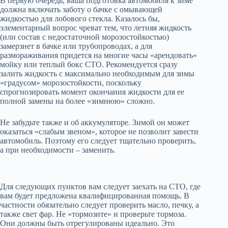
В первую очередь, ваша подготовка автомобиля к зиме
должна включать заботу о бачке с омывающей
жидкостью для лобового стекла. Казалось бы,
элементарный вопрос чреват тем, что летняя жидкость
(или состав с недостаточной морозостойкостью)
замерзнет в бачке или трубопроводах, а для
размораживания придется на многие часы «арендовать»
мойку или теплый бокс СТО. Рекомендуется сразу
залить жидкость с максимально необходимым для зимы
«градусом» морозостойкости, поскольку
спрогнозировать момент окончания жидкости для ее
полной замены на более «зимнюю» сложно.
Не забудьте также и об аккумуляторе. Зимой он может
оказаться «слабым звеном», которое не позволит завести
автомобиль. Поэтому его следует тщательно проверить,
а при необходимости – заменить.
Для следующих пунктов вам следует заехать на СТО, где
вам будет предложена квалифицированная помощь. В
частности обязательно следует проверить масло, печку, а
также свет фар. Не «тормозите» и проверьте тормоза.
Они должны быть отрегулированы идеально. Это