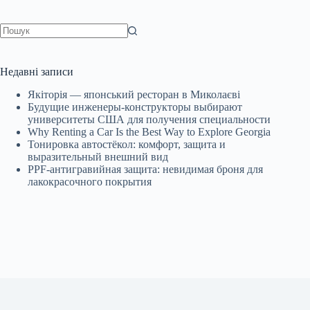
Немає
результатів
Недавні записи
Якіторія — японський ресторан в Миколаєві
Будущие инженеры‑конструкторы выбирают
университеты США для получения специальности
Why Renting a Car Is the Best Way to Explore Georgia
Тонировка автостёкол: комфорт, защита и
выразительный внешний вид
PPF-антигравийная защита: невидимая броня для
лакокрасочного покрытия