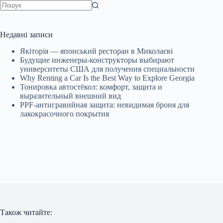
Немає
результатів
Недавні записи
Якіторія — японський ресторан в Миколаєві
Будущие инженеры‑конструкторы выбирают
университеты США для получения специальности
Why Renting a Car Is the Best Way to Explore Georgia
Тонировка автостёкол: комфорт, защита и
выразительный внешний вид
PPF-антигравийная защита: невидимая броня для
лакокрасочного покрытия
Також читайте: