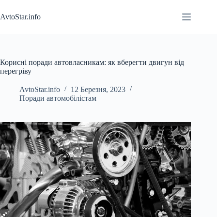
Перейти
до
AvtoStar.info
вмісту
Корисні поради автовласникам: як вберегти двигун від
перегріву
AvtoStar.info
12 Березня, 2023
Поради автомобілістам