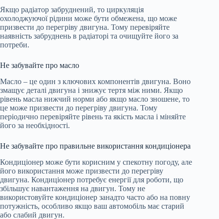
Якщо радіатор забруднений, то циркуляція
охолоджуючої рідини може бути обмежена, що може
призвести до перегріву двигуна. Тому перевіряйте
наявність забруднень в радіаторі та очищуйте його за
потреби.
Не забувайте про масло
Масло – це один з ключових компонентів двигуна. Воно
змащує деталі двигуна і знижує тертя між ними. Якщо
рівень масла нижчий норми або якщо масло зношене, то
це може призвести до перегріву двигуна. Тому
періодично перевіряйте рівень та якість масла і міняйте
його за необхідності.
Не забувайте про правильне використання кондиціонера
Кондиціонер може бути корисним у спекотну погоду, але
його використання може призвести до перегріву
двигуна. Кондиціонер потребує енергії для роботи, що
збільшує навантаження на двигун. Тому не
використовуйте кондиціонер занадто часто або на повну
потужність, особливо якщо ваш автомобіль має старий
або слабий двигун.