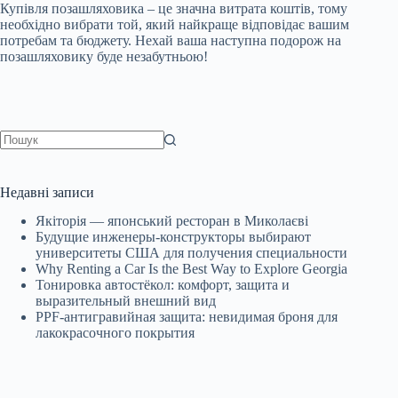
Купівля позашляховика – це значна витрата коштів, тому
необхідно вибрати той, який найкраще відповідає вашим
потребам та бюджету. Нехай ваша наступна подорож на
позашляховику буде незабутньою!
Немає
результатів
Недавні записи
Якіторія — японський ресторан в Миколаєві
Будущие инженеры‑конструкторы выбирают
университеты США для получения специальности
Why Renting a Car Is the Best Way to Explore Georgia
Тонировка автостёкол: комфорт, защита и
выразительный внешний вид
PPF-антигравийная защита: невидимая броня для
лакокрасочного покрытия