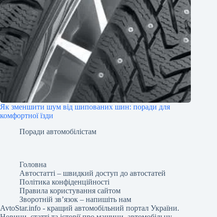
Як зменшити шум від шипованих шин: поради для
комфортної їзди
Поради автомобілістам
Головна
Автостатті – швидкий доступ до автостатей
Політика конфіденційності
Правила користування сайтом
Зворотній зв’язок – напишіть нам
AvtoStar.info
- кращий автомобільний портал України.
Новини, статті та історії про машини, автомобільну