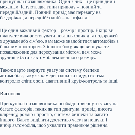
при купівлі позашляховика. Один з них – це привідний
механізм. Існують два типи приводу – повний та
передній/задній. Повний привід має перевагу на
бездоріжжі, а передній/задній – на асфальті.
Ще один важливий фактор – розмір і простір. Якщо ви
плануєте використовувати позашляховик для подорожей
з друзями або сім’єю, вам може знадобитися автомобіль з
більшим простором. З іншого боку, якщо ви шукаєте
позашляховик для пересування містом, вам може
зручніше бути з автомобілем меншого розміру.
Також варто звернути увагу на систему безпеки
автомобіля, таку як камери заднього виду, система
контролю сліпих зон, адаптивний круїз-контроль та інші.
Висновок
При купівлі позашляховика необхідно звернути увагу на
багато факторів, таких як тип двигуна, привід, висота
кліренсу, розмір і простір, система безпеки та багато
іншого. Варто виділити достатньо часу на пошуки і
вибір автомобіля, щоб ухвалити правильне рішення.