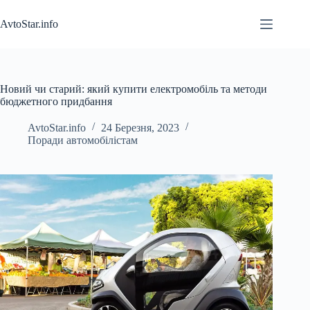
Перейти
до
AvtoStar.info
вмісту
Новий чи старий: який купити електромобіль та методи
бюджетного придбання
AvtoStar.info
24 Березня, 2023
Поради автомобілістам