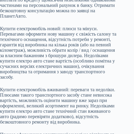
частинами на персональний рахунок в банку. Отримати
безкоштовну консультацію можна по заявці на
ПланетАвто.
Купити електромобіль новий: плюси та мінуси.
Перевагами оформити нову машину є свіжість салону та
технічного оснащення, відсутність потреби у ремонті,
гарантія від виробника на кілька років (або на певний
кілометраж), можливість обрати колір / вид / оснащення
за власним бажанням з брошури дилера. Недоліками
купити електро авто стане вартість (особливо помітна у
сучасних версіях електричних машин), очікування
виробництва та отримання з заводу транспортного
засобу.
Купити електромобіль вживаний: переваги та недоліки.
Плюсами такого транспортного засобу стане невисока
вартість, можливість оцінити машину вже зараз при
оформленні, великий асортимент на ринку. Недоліками
купити електро авто стане технічний стан вживаного
авто (радимо перевіряти додатково), відсутність
безкоштовного ремонту від виробника.