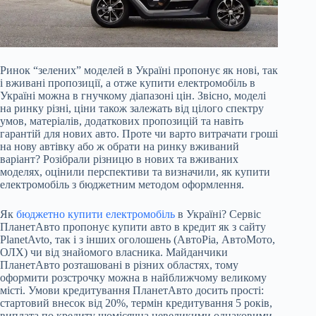
Ринок “зелених” моделей в Україні пропонує як нові, так
і вживані пропозиції, а отже купити електромобіль в
Україні можна в гнучкому діапазоні цін. Звісно, моделі
на ринку різні, ціни також залежать від цілого спектру
умов, матеріалів, додаткових пропозицій та навіть
гарантій для нових авто. Проте чи варто витрачати гроші
на нову автівку або ж обрати на ринку вживаний
варіант? Розібрали різницю в нових та вживаних
моделях, оцінили перспективи та визначили, як купити
електромобіль з бюджетним методом оформлення.
Як
бюджетно купити електромобіль
в Україні? Сервіс
ПланетАвто пропонує купити авто в кредит як з сайту
PlanetAvto, так і з інших оголошень (АвтоРіа, АвтоМото,
ОЛХ) чи від знайомого власника. Майданчики
ПланетАвто розташовані в різних областях, тому
оформити розстрочку можна в найближчому великому
місті. Умови кредитування ПланетАвто досить прості:
стартовий внесок від 20%, термін кредитування 5 років,
виплата по кредиту щомісячна невеликими однаковими