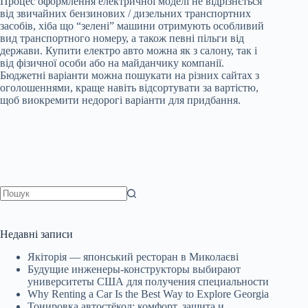
Процес оформлення електричної моделі не відрізнється
від звичайних бензинових / дизельних транспортних
засобів, хіба що “зелені” машини отримують особливий
вид транспортного номеру, а також певні пільги від
держави. Купити електро авто можна як з салону, так і
від фізичної особи або на майданчику компанії.
Бюджетні варіанти можна пошукати на різних сайтах з
оголошеннями, краще навіть відсортувати за вартістю,
щоб виокремити недорогі варіанти для придбання.
Немає
результатів
Недавні записи
Якіторія — японський ресторан в Миколаєві
Будущие инженеры‑конструкторы выбирают
университеты США для получения специальности
Why Renting a Car Is the Best Way to Explore Georgia
Тонировка автостёкол: комфорт, защита и