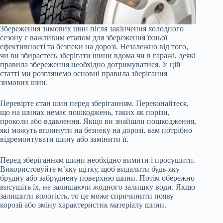
Збереження зимових шин після закінчення холодного
сезону є важливим етапом для збереження їхньої
ефективності та безпеки на дорозі. Незалежно від того,
чи ви збираєтесь зберігати шини вдома чи в гаражі, деякі
правила збереження необхідно дотримуватися. У цій
статті ми розглянемо основні правила зберігання
зимових шин.
Перевірте стан шин перед зберіганням. Переконайтеся,
що на шинах немає пошкоджень, таких як порізи,
проколи або вдавлення. Якщо ви знайшли пошкодження,
які можуть вплинути на безпеку на дорозі, вам потрібно
відремонтувати шину або замінити її.
Перед зберіганням шини необхідно вимити і просушити.
Використовуйте м’яку щітку, щоб видалити будь-яку
брудну або забруднену поверхню шини. Потім обережно
висушіть їх, не залишаючи жодного залишку води. Якщо
залишити вологість, то це може спричинити появу
корозії або зміну характеристик матеріалу шини.