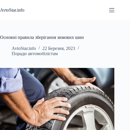
Перейти
до
AvtoStar.info
вмісту
Основні правила зберігання зимових шин
AvtoStar.info
22 Березня, 2023
Поради автомобілістам