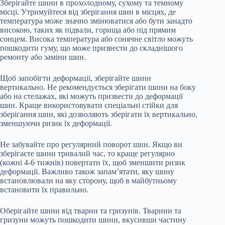
Зберігайте шини в прохолодному, сухому та темному
місці. Утримуйтеся від зберігання шин в місцях, де
температура може значно змінюватися або бути занадто
високою, таких як підвали, горища або під прямим
сонцем. Висока температура або сонячне світло можуть
пошкодити гуму, що може призвести до складнішого
ремонту або заміни шин.
Щоб запобігти деформації, зберігайте шини
вертикально. Не рекомендується зберігати шини на боку
або на стелажах, які можуть призвести до деформації
шин. Краще використовувати спеціальні стійки для
зберігання шин, які дозволяють зберігати їх вертикально,
зменшуючи ризик їх деформації.
Не забувайте про регулярний поворот шин. Якщо ви
зберігаєте шини тривалий час, то краще регулярно
(кожні 4-6 тижнів) повертати їх, щоб зменшити ризик
деформації. Важливо також запам’ятати, яку шину
встановлювали на яку сторону, щоб в майбутньому
встановити їх правильно.
Оберігайте шини від тварин та гризунів. Тварини та
гризуни можуть пошкодити шини, вкусивши частину