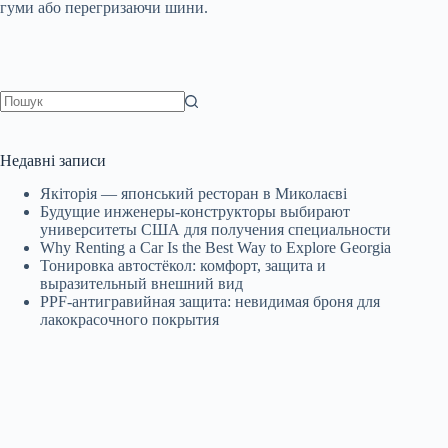
гуми або перегризаючи шини.
Немає
результатів
Недавні записи
Якіторія — японський ресторан в Миколаєві
Будущие инженеры‑конструкторы выбирают
университеты США для получения специальности
Why Renting a Car Is the Best Way to Explore Georgia
Тонировка автостёкол: комфорт, защита и
выразительный внешний вид
PPF-антигравийная защита: невидимая броня для
лакокрасочного покрытия