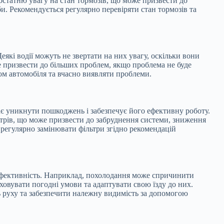
достатню увагу на стан тормозів, що може призвести до
би. Рекомендується регулярно перевіряти стан тормозів та
еякі водії можуть не звертати на них увагу, оскільки вони
е призвести до більших проблем, якщо проблема не буде
ом автомобіля та вчасно виявляти проблеми.
ає уникнути пошкоджень і забезпечує його ефективну роботу.
льтрів, що може призвести до забруднення системи, зниження
регулярно замінювати фільтри згідно рекомендацій
ефективність. Наприклад, похолодання може спричинити
ховувати погодні умови та адаптувати свою їзду до них.
ь руху та забезпечити належну видимість за допомогою