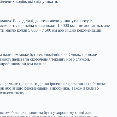
дчених водіїв, які слід уникати.
мащує його деталі, допомагаючи уникнути зносу та
вважають, що зміна масла кожні 10 000 км – це достатньо, але
и масло кожні 5 000 – 7 500 км або згідно рекомендацій
им паливом може бути економічнішою. Однак, це може
ності палива та скорочення терміну його служби.
виробником видом палива.
н, що може призвести до погіршення керованості та безпеки
ні або згідно рекомендацій виробника. Також важливо
хнього тиску.
втомобіля, яка повинна бути у хорошому стані для