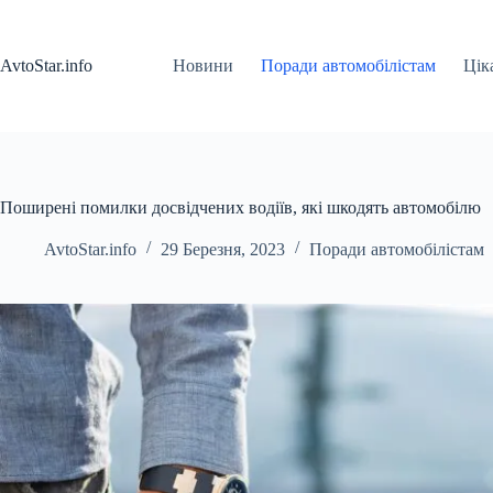
Перейти
до
вмісту
AvtoStar.info
Новини
Поради автомобілістам
Цік
Поширені помилки досвідчених водіїв, які шкодять автомобілю
AvtoStar.info
29 Березня, 2023
Поради автомобілістам