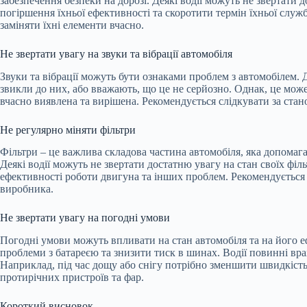
забезпечення безпеки на дорозі. Деякі водії можуть не звертати 
погіршення їхньої ефективності та скоротити термін їхньої служ
заміняти їхні елементи вчасно.
Не звертати увагу на звуки та вібрації автомобіля
Звуки та вібрації можуть бути ознаками проблем з автомобілем. Д
звикли до них, або вважають, що це не серйозно. Однак, це мож
вчасно виявлена та вирішена. Рекомендується слідкувати за стан
Не регулярно міняти фільтри
Фільтри – це важлива складова частина автомобіля, яка допомаг
Деякі водії можуть не звертати достатню увагу на стан своїх фі
ефективності роботи двигуна та інших проблем. Рекомендується 
виробника.
Не звертати увагу на погодні умови
Погодні умови можуть впливати на стан автомобіля та на його 
проблеми з батареєю та знизити тиск в шинах. Водії повинні вра
Наприклад, під час дощу або снігу потрібно зменшити швидкіст
протирічних пристроїв та фар.
Короткий висновок