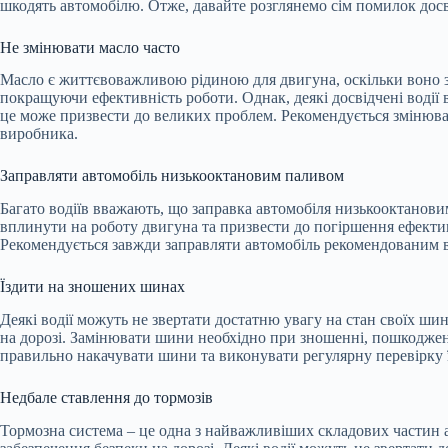
шкодять автомобілю. Отже, давайте розглянемо сім помилок досві
Не змінювати масло часто
Масло є життєвоважливою рідиною для двигуна, оскільки воно з
покращуючи ефективність роботи. Однак, деякі досвідчені водії 
це може призвести до великих проблем. Рекомендується змінюват
виробника.
Заправляти автомобіль низькооктановим паливом
Багато водіїв вважають, що заправка автомобіля низькооктанов
вплинути на роботу двигуна та призвести до погіршення ефектив
Рекомендується завжди заправляти автомобіль рекомендованим 
Їздити на зношених шинах
Деякі водії можуть не звертати достатню увагу на стан своїх ши
на дорозі. Замінювати шини необхідно при зношенні, пошкоджен
правильно накачувати шини та виконувати регулярну перевірку ї
Недбале ставлення до тормозів
Тормозна система – це одна з найважливіших складових частин а