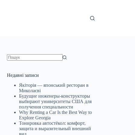
Немає
результатів
Недавні записи
Якіторія — японський ресторан в
Миколаєві
Будущие инженеры‑конструкторы
выбирают университеты США для
получения специальности
Why Renting a Car Is the Best Way to
Explore Georgia
Тонировка автостёкол: комфорт,
защита и выразительный внешний
вид