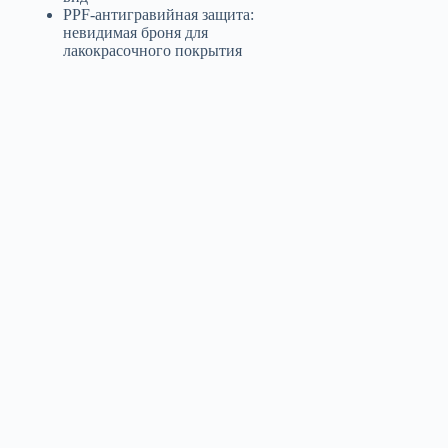
PPF-антигравийная защита:
невидимая броня для
лакокрасочного покрытия