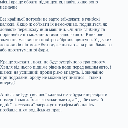
місці краще обрати підвищення, навіть якщо воно
незначне.
Без крайньої потреби не варто заїжджати в глибокі
калюжі. Якщо ж об’їхати їх неможливо, подивіться, як
долають перешкоду інші машини. Оцініть глибину та
порівняйте її з можливостями вашого авто. Ключове
значення має висота повітрозабірника двигуна. У деяких
легковиків він може бути дуже низько – на рівні бампера
або протитуманної фари.
Краще зачекати, поки не буде зустрічного транспорту.
Хвиля від нього підніме рівень води перед вашим авто, і
шанси на успішний проїзд різко впадуть. І, звичайно,
при подоланні броду не можна зупинятися – тільки
вперед!
А після виїзду з великої калюжі не забудьте перевірити
номерні знаки. Їх легко може змити, а їзда без хоча б
однієї “жестянки” загрожує штрафом або навіть
позбавленням водійських прав.