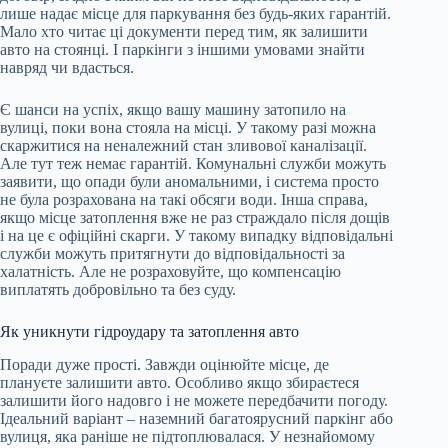
лише надає місце для паркування без будь-яких гарантій.
Мало хто читає ці документи перед тим, як залишити
авто на стоянці. І паркінги з іншими умовами знайти
навряд чи вдасться.
Є шанси на успіх, якщо вашу машину затопило на
вулиці, поки вона стояла на місці. У такому разі можна
скаржитися на неналежний стан зливової каналізації.
Але тут теж немає гарантій. Комунальні служби можуть
заявити, що опади були аномальними, і система просто
не була розрахована на такі обсяги води. Інша справа,
якщо місце затоплення вже не раз страждало після дощів
і на це є офіційні скарги. У такому випадку відповідальні
служби можуть притягнути до відповідальності за
халатність. Але не розраховуйте, що компенсацію
виплатять добровільно та без суду.
Як уникнути гідроудару та затоплення авто
Поради дуже прості. Завжди оцінюйте місце, де
плануєте залишити авто. Особливо якщо збираєтеся
залишити його надовго і не можете передбачити погоду.
Ідеальний варіант – наземний багатоярусний паркінг або
вулиця, яка раніше не підтоплювалася. У незнайомому