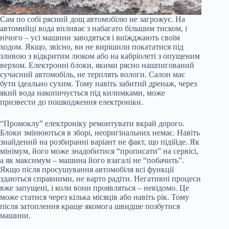
Сам по собі рясний дощ автомобілю не загрожує. На
автомийці вода впливає з набагато більшим тиском, і
нічого – усі машини заводяться і виїжджають своїм
ходом. Якщо, звісно, ви не вирішили покататися під
зливою з відкритим люком або на кабріолеті з опущеним
верхом. Електронні блоки, якими рясно нашпигований
сучасний автомобіль, не терплять вологи. Салон має
бути ідеально сухим. Тому навіть забитий дренаж, через
який вода накопичується під килимками, може
призвести до пошкодження електроніки.
“Промоклу” електроніку ремонтувати вкрай дорого.
Блоки змінюються в зборі, неоригінальних немає. Навіть
знайдений на розбиранні варіант не факт, що підійде. Як
мінімум, його може знадобитися “прописати” на сервісі,
а як максимум – машина його взагалі не “побачить”.
Якщо після просушування автомобіля всі функції
здаються справними, не варто радіти. Негативні процеси
вже запущені, і коли вони проявляться – невідомо. Це
може статися через кілька місяців або навіть рік. Тому
після затоплення краще якомога швидше позбутися
машини.