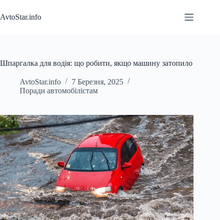
Перейти
до
AvtoStar.info
вмісту
Шпаргалка для водія: що робити, якщо машину затопило
AvtoStar.info
7 Березня, 2025
Поради автомобілістам