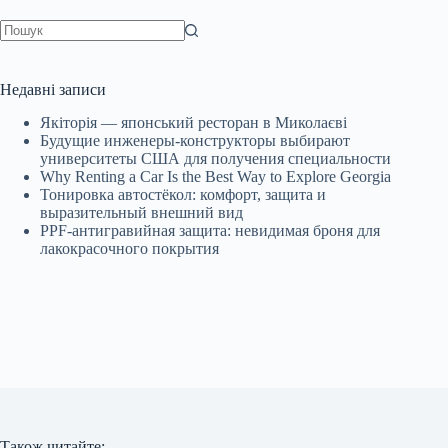
Немає
результатів
Недавні записи
Якіторія — японський ресторан в Миколаєві
Будущие инженеры‑конструкторы выбирают
университеты США для получения специальности
Why Renting a Car Is the Best Way to Explore Georgia
Тонировка автостёкол: комфорт, защита и
выразительный внешний вид
PPF-антигравийная защита: невидимая броня для
лакокрасочного покрытия
Також читайте: