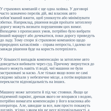
У страхових компаній є ще одна лазівка. У договорі
часто зазначено перелік дій, які власник авто
зобов’язаний вжити, щоб уникнути або мінімізувати
збитки. Наприклад, рішення водія проїхати затоплену
дорогу можуть визнати порушенням цих вимог.
Виходячи з прописаних умов, потрібно було вибрати
інший маршрут або дочекатися, поки дорогу приведуть
до ладу. Тому спори зі страховою компанією щодо
природних катаклізмів – справа непроста, і далеко не
завжди рішення буде на користь потерпілого.
У більшості випадків компенсацію за затоплене авто
доведеться вибивати через суд. Причому звернутися до
нього можуть навіть ті водії, чиї машини не були
застраховані за каско. Але тільки якщо вони не самі
свідомо заїхали у небезпечне місце, а потім вирішили
перекласти відповідальність на інших.
Машину може затопити й під час стоянки. Якщо це
підземний паркінг, дренаж якого не впорався з водою,
потрібно вимагати компенсацію у його власника або
оператора. Але, швидше за все, вам просто покажуть
договір, згідно з яким він не несе відповідальності, а