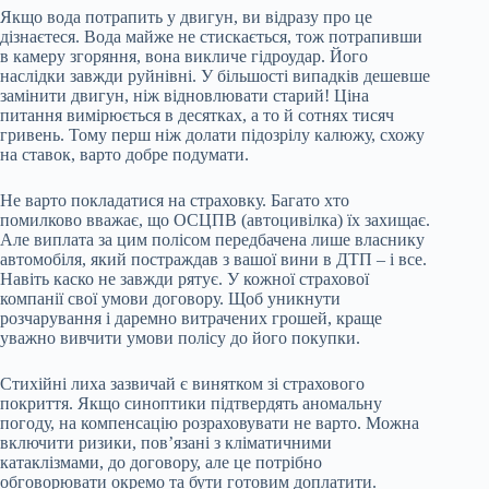
Якщо вода потрапить у двигун, ви відразу про це
дізнаєтеся. Вода майже не стискається, тож потрапивши
в камеру згоряння, вона викличе гідроудар. Його
наслідки завжди руйнівні. У більшості випадків дешевше
замінити двигун, ніж відновлювати старий! Ціна
питання вимірюється в десятках, а то й сотнях тисяч
гривень. Тому перш ніж долати підозрілу калюжу, схожу
на ставок, варто добре подумати.
Не варто покладатися на страховку. Багато хто
помилково вважає, що ОСЦПВ (автоцивілка) їх захищає.
Але виплата за цим полісом передбачена лише власнику
автомобіля, який постраждав з вашої вини в ДТП – і все.
Навіть каско не завжди рятує. У кожної страхової
компанії свої умови договору. Щоб уникнути
розчарування і даремно витрачених грошей, краще
уважно вивчити умови полісу до його покупки.
Стихійні лиха зазвичай є винятком зі страхового
покриття. Якщо синоптики підтвердять аномальну
погоду, на компенсацію розраховувати не варто. Можна
включити ризики, пов’язані з кліматичними
катаклізмами, до договору, але це потрібно
обговорювати окремо та бути готовим доплатити.