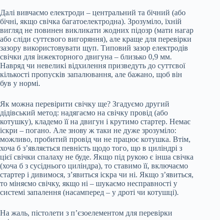
Далі вивчаємо електроди – центральний та бічний (або
бічні, якщо свічка багатоелектродна). Зрозуміло, їхній
вигляд не повинен викликати жодних підозр (мати нагар
або сліди суттєвого вигоряння), але краще для перевірки
зазору використовувати щуп. Типовий зазор електродів
свічки для інжекторного двигуна – близько 0,9 мм.
Навряд чи невеликі відхилення призведуть до суттєвої
кількості пропусків запалювання, але бажано, щоб він
був у нормі.
Як можна перевірити свічку ще? Згадуємо другий
дідівський метод: надягаємо на свічку провід (або
котушку), кладемо її на двигун і крутимо стартер. Немає
іскри – погано. Але знову ж таки не дуже зрозуміло:
можливо, пробитий провід чи не працює котушка. Втім,
хоча б з’являється певність щодо того, що в циліндрі з
цієї свічки спалаху не буде. Якщо під рукою є інша свічка
(хоча б з сусіднього циліндра), то ставимо її, включаємо
стартер і дивимося, з’явиться іскра чи ні. Якщо з’явиться,
то міняємо свічку, якщо ні – шукаємо несправності у
системі запалення (насамперед – у дроті чи котушці).
На жаль, пістолети з п’єзоелементом для перевірки