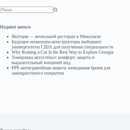
Немає
результатів
Недавні записи
Якіторія — японський ресторан в Миколаєві
Будущие инженеры‑конструкторы выбирают
университеты США для получения специальности
Why Renting a Car Is the Best Way to Explore Georgia
Тонировка автостёкол: комфорт, защита и
выразительный внешний вид
PPF-антигравийная защита: невидимая броня для
лакокрасочного покрытия