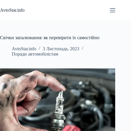
Перейти
до
AvtoStar.info
вмісту
Свічки запалювання: як перевірити їх самостійно
AvtoStar.info
3 Листопада, 2023
Поради автомобілістам