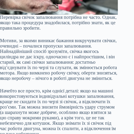
Перевірка свічок запалювання потрібна не часто. Однак,
якщо така процедура знадобилася, потрібно знати, як це
правильно зробити.
Мотиви, за якими виникає бажання викручувати свічки,
очевидні – почалися пропуски запалювання.
Найнадійніший спосіб зрозуміти, свічка якогось
циліндра не дає іскру, одночасно є і найпростішим, і він
старий, як самі свічки запалювання: достатньо
від’єднувати їх по черзі та слухати, як змінюється робота
мотора. Якщо вимкнено робочу свічку, оберти знизяться,
якщо неробочу – нічого в роботі двигуна не зміниться.
Начебто все просто, крім однієї деталі: якщо на машині
використовуються індивідуальні котушки запалювання,
краще не скидати їх по черзі зі свічок, а відключати їх
роз’єми. Так можна знизити ймовірність удару струмом
(а шарахнути може добряче, особливо якщо взятися за
цю справу мокрими руками), а крім того, це не так
небезпечно для котушок. Якщо знімати їх зі свічок під
час роботи двигуна, можна їх спалити, а відключення їм
не таке небезпечне.