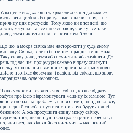
Усім цей метод хороший, крім одного: він допомагає
визначити циліндр із пропусками запалювання, а не
причину цих пропусків. Тому якщо ви впевнені, що
дроти, котушки та все інше справне, свічку все-таки
доведеться викрутити та вивчити хоча б зовні.
Що-що, а мокра свічка має насторожити у будь-якому
випадку. Свічка, залита бензином, працювати не може.
Таку свічку доведеться або почистити або замінити. До
речі, під час цієї процедури бажано відразу оглянути
свічку: якщо на ній є жирний чорний нагар, можливо,
дійсно протікає форсунка, і радість від свічки, що знову
запрацювала, буде недовгою.
Якщо мокрими виявляться всі свічки, краще відразу
забути про ідею відремонтувати машину їх заміною. Тут
явно є глобальна проблема, і нові свічки, швидше за все,
при першій спробі запустити мотор теж будуть залиті
бензином. А ось просушити єдину мокру свічку,
переконатися, що двигун після цього троїти перестав, і
подивитися, наскільки його вистачить – має певний
сенс.