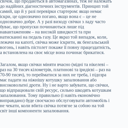
свічок, що продаються в автомагазинах, теж не належать
до надійних діагностичних інструментів. Принцип той
самий, що й у разі перевірки стартером: якщо немає
іскри, це однозначно погано, якщо вона є – це не
однозначно добре. А у разі виходу свічки з ладу часто
буває, що пропуски починаються лише під
навантаженням – на високій швидкості та при
натисканні на педаль газу. Це якраз той випадок, коли,
лежачи на капоті, свічка може іскрити, як бенгальський
вогонь, і навіть пістолет покаже її повну працездатність,
а встановлена на своє місце вона починає брикатися.
Загалом, якщо свічки міняти вчасно (мідні та нікелеві –
раз на 30 тисяч кілометрів, платинові та іридієві – раз на
70-90 тисяч), то перейматися за них не треба, і підозра
має падати на ніжнішу котушку запалювання або
високовольтні дроти. Ну і не варто забувати, що свічки,
що відпрацювали свій ресурс, сильно шкодять котушкам
запалювання. Тому правильно (і навіть економічно
виправдано) буде своєчасно обслуговувати автомобіль і
не чекати, коли вбита свічка потягне за собою на той
світ інші компоненти запалювання.