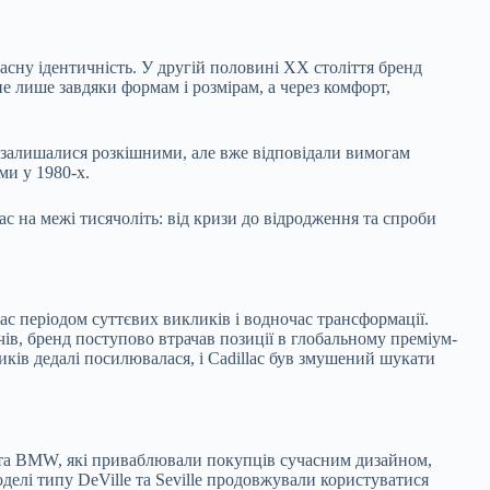
асну ідентичність. У другій половині XX століття бренд
не лише завдяки формам і розмірам, а через комфорт,
и залишалися розкішними, але вже відповідали вимогам
ми у 1980-х.
ac на межі тисячоліть: від кризи до відродження та спроби
lac періодом суттєвих викликів і водночас трансформації.
ів, бренд поступово втрачав позиції в глобальному преміум-
иків дедалі посилювалася, і Cadillac був змушений шукати
z та BMW, які приваблювали покупців сучасним дизайном,
елі типу DeVille та Seville продовжували користуватися