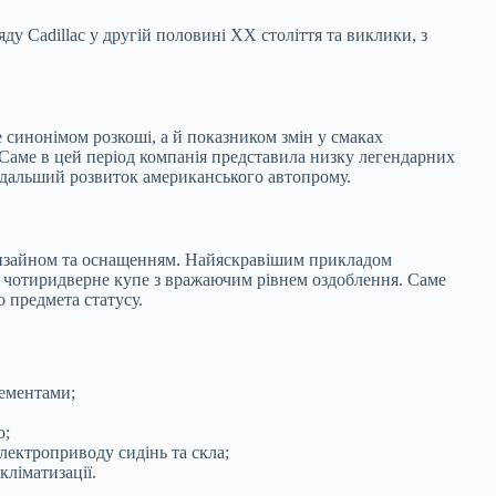
у Cadillac у другій половині XX століття та виклики, з
 синонімом розкоші, а й показником змін у смаках
 Саме в цей період компанія представила низку легендарних
подальший розвиток американського автопрому.
дизайном та оснащенням. Найяскравішим прикладом
о чотиридверне купе з вражаючим рівнем оздоблення. Саме
 предмета статусу.
лементами;
ю;
лектроприводу сидінь та скла;
кліматизації.