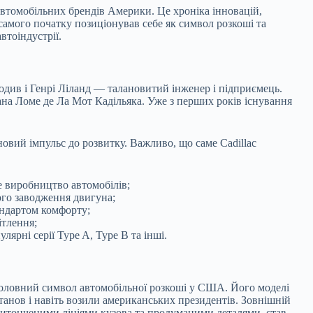
втомобільних брендів Америки. Це хроніка інновацій,
 самого початку позиціонував себе як символ розкоші та
втоіндустрії.
ходив і Генрі Ліланд — талановитий інженер і підприємець.
на Ломе де Ла Мот Кадільяка. Уже з перших років існування
новий імпульс до розвитку. Важливо, що саме Cadillac
е виробництво автомобілів;
ого заводження двигуна;
андартом комфорту;
ітлення;
лярні серії Type A, Type B та інші.
оловний символ автомобільної розкоші у США. Його моделі
анов і навіть возили американських президентів. Зовнішній
итонченими лініями кузова та продуманими деталями, став