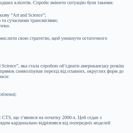
лодших клієнтів. Спроби змінити ситуацію були такими:
зву “Art and Science”;
та сучасними трансмісіями;
пеки.
осмислити свою стратегію, щоб уникнути остаточного
 Science”, яка стала спробою об’єднати американську розкіш
прямок символізував перехід від плавних, округлих форм до
риси:
обленні;
c CTS, що з’явився на початку 2000-х. Цей седан з
дом кардинально відрізнявся від попередніх моделей