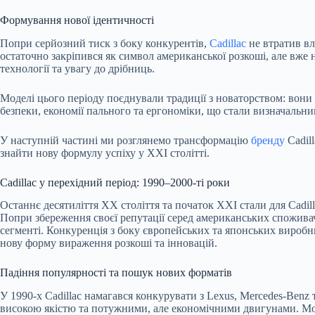
Формування нової ідентичності
Попри серйозний тиск з боку конкурентів,
Cadillac
не втратив вл
остаточно закріпився як символ американської розкоші, але вже 
технології та увагу до дрібниць.
Моделі цього періоду поєднували традиції з новаторством: вон
безпеки, економії пального та ергономіки, що стали визначальни
У наступній частині ми розглянемо трансформацію
бренду
Cadill
знайти нову формулу успіху у XXI столітті.
Cadillac у перехідний період: 1990–2000-ті роки
Останнє десятиліття XX століття та початок XXI стали для Cadil
Попри збереження своєї репутації серед американських споживач
сегменті. Конкуренція з боку європейських та японських виробн
нову форму вираження розкоші та інновацій.
Падіння популярності та пошук нових форматів
У 1990-х Cadillac намагався конкурувати з Lexus, Mercedes-Ben
високою якістю та потужними, але економічними двигунами. Мод