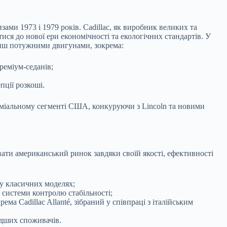
ми 1973 і 1979 років. Cadillac, як виробник великих та
я до нової ери економічності та екологічних стандартів. У
енш потужними двигунами, зокрема:
реміум-седанів;
ції розкоші.
міальному сегменті США, конкуруючи з Lincoln та новими
вати американський ринок завдяки своїй якості, ефективності
у класичних моделях;
системи контролю стабільності;
ма Cadillac Allanté, зібраний у співпраці з італійським
одших споживачів.