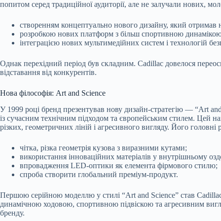
попитом серед традиційної аудиторії, але не залучали нових, мо
створенням концептуально нового дизайну, який отримав на
розробкою нових платформ з більш спортивною динамікою 
інтеграцією нових мультимедійних систем і технологій без
Однак перехідний період був складним. Cadillac довелося пере
відставання від конкурентів.
Нова філософія: Art and Science
У 1999 році бренд презентував нову дизайн-стратегію — “Art and
із сучасним технічним підходом та європейським стилем. Цей на
різких, геометричних ліній і агресивного вигляду. Його головні 
чітка, різка геометрія кузова з виразними кутами;
використання інноваційних матеріалів у внутрішньому озд
впровадження LED-оптики як елемента фірмового стилю;
спроба створити глобальний преміум-продукт.
Першою серійною моделлю у стилі “Art and Science” став Cadilla
динамічною ходовою, спортивною підвіскою та агресивним вигля
бренду.