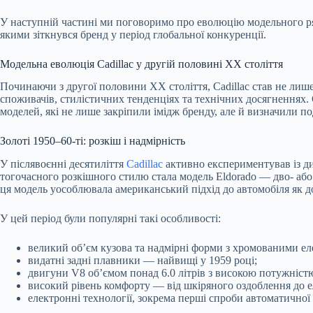
У наступній частині ми поговоримо про еволюцію модельного ряд
якими зіткнувся бренд у період глобальної конкуренції.
Модельна еволюція Cadillac у другій половині XX століття
Починаючи з другої половини XX століття, Cadillac став не лише
споживачів, стилістичних тенденціях та технічних досягненнях.
моделей, які не лише закріпили імідж бренду, але й визначили 
Золоті 1950–60-ті: розкіш і надмірність
У післявоєнні десятиліття
Cadillac
активно експериментував із 
тогочасного розкішного стилю стала модель Eldorado — дво- аб
ця модель уособлювала американський підхід до автомобіля як до
У цей період були популярні такі особливості:
великий об’єм кузова та надмірні форми з хромованими е
видатні задні плавники — найвищі у 1959 році;
двигуни V8 об’ємом понад 6.0 літрів з високою потужніст
високий рівень комфорту — від шкіряного оздоблення до е
електронні технології, зокрема перші спроби автоматичної 