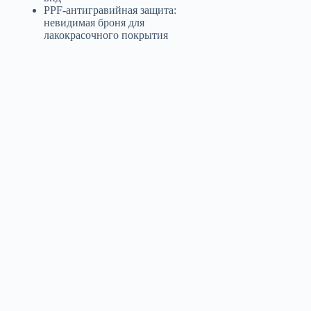
PPF-антигравийная защита:
невидимая броня для
лакокрасочного покрытия