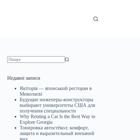
Немає
результатів
Недавні записи
Якіторія — японський ресторан в
Миколаєві
Будущие инженеры‑конструкторы
выбирают университеты США для
получения специальности
Why Renting a Car Is the Best Way to
Explore Georgia
Тонировка автостёкол: комфорт,
защита и выразительный внешний
вид