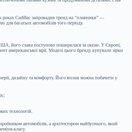
х роках Cadillac запровадив тренд на “плавники” —
лю для багатьох автомобілів того періоду.
ША, його слава поступово поширилася за океан. У Європі,
лент американської мрії. Моделі цього бренду купували зірки
енерії, дизайну та комфорту. Його вплив можна побачити у
ic;
вих технологій.
виробником автомобілів, а архітектором майбутнього, який
реміум-класу.