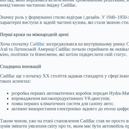
невід’ємною частиною іміджу Cadillac.
Значну роль у формуванні стилю відіграв і дизайн. У 1940–1950-
характерні виступи в задній частині кузова, які стали іконою сти
Перші кроки на міжнародній арені
Хоча спочатку
Cadillac
зосереджувався на внутрішньому ринку С
Азії та Латинській Америці Cadillac почали сприймати як еквіва
кіно, політики та бізнесмени, які хотіли підкреслити свій статус.
Спадщина інновацій
Cadillac ще з початку XX століття задавав стандарти у сфері інж
таких аспектах:
розробка перших автоматичних коробок передач Hydra-Mat
впровадження високопродуктивних V8-двигунів;
поява перших кліматичних систем для салону авто;
активне використання електроніки задовго до епохи цифро
Таким чином, уже на етапі становлення Cadillac став не просто 
зумів змінити уявлення світу про те, яким має бути автомобіль п