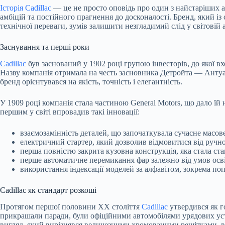
Історія Cadillac
— це не просто оповідь про один з найстаріших а
амбіцій та постійного прагнення до досконалості. Бренд, який із
технічної переваги, зумів залишити незгладимий слід у світовій а
Заснування та перші роки
Cadillac
був заснований у 1902 році групою інвесторів, до якої в
Назву компанія отримала на честь засновника Детройта — Антуа
бренд орієнтувався на якість, точність і елегантність.
У 1909 році компанія стала частиною General Motors, що дало їй 
першим у світі впровадив такі інновації:
взаємозамінність деталей, що започаткувала сучасне масов
електричний стартер, який дозволив відмовитися від ручн
перша повністю закрита кузовна конструкція, яка стала ст
перше автоматичне перемикання фар залежно від умов осв
використання індексації моделей за алфавітом, зокрема попу
Cadillac як стандарт розкоші
Протягом першої половини XX століття
Cadillac
утвердився як г
прикрашали паради, були офіційними автомобілями урядових уст
вигляд, який вирізнявся величезними хромованими решітками, в