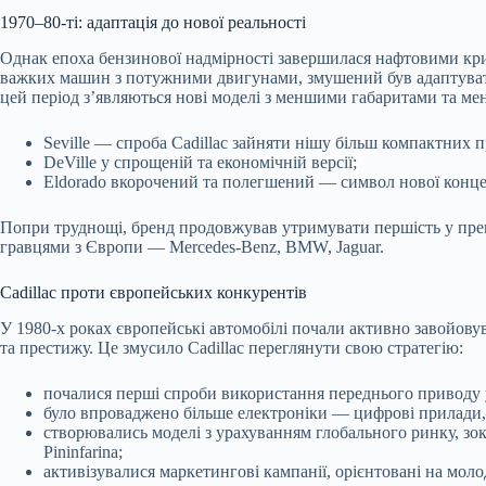
1970–80-ті: адаптація до нової реальності
Однак епоха бензинової надмірності завершилася нафтовими криза
важких машин з потужними двигунами, змушений був адаптуватис
цей період з’являються нові моделі з меншими габаритами та м
Seville — спроба Cadillac зайняти нішу більш компактних п
DeVille у спрощеній та економічній версії;
Eldorado вкорочений та полегшений — символ нової концеп
Попри труднощі, бренд продовжував утримувати першість у пре
гравцями з Європи — Mercedes-Benz, BMW, Jaguar.
Cadillac проти європейських конкурентів
У 1980-х роках європейські автомобілі почали активно завойову
та престижу. Це змусило Cadillac переглянути свою стратегію:
почалися перші спроби використання переднього приводу 
було впроваджено більше електроніки — цифрові прилади, 
створювались моделі з урахуванням глобального ринку, зокре
Pininfarina;
активізувалися маркетингові кампанії, орієнтовані на мол