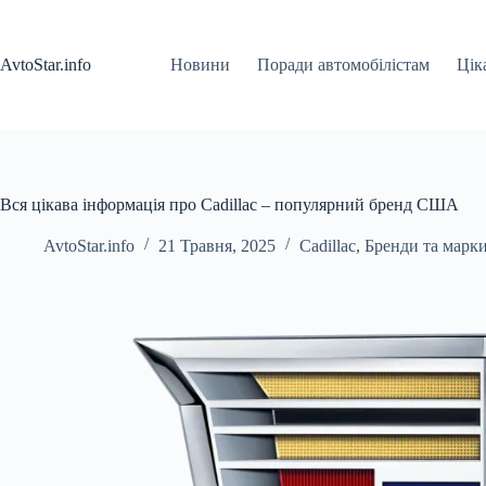
Перейти
до
вмісту
AvtoStar.info
Новини
Поради автомобілістам
Цік
Вся цікава інформація про Cadillac – популярний бренд США
AvtoStar.info
21 Травня, 2025
Cadillac
,
Бренди та марки