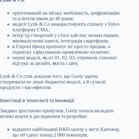
орієнтований на міську мобільність, цифровізацію
та клієнтів віком до 40 років;
моделі Lynk & Co використовують спільну з Volvo
платформу CMA;
інтер’єр створений у стилі хай-тек: великі екрани,
мінімалістичні панелі, інтеграція смартфонів;
в Європі бренд пропонує не просто продаж, а
підписку з фіксованою щомісячною оплатою;
перші моделі, як-от 01, 02, 03, отримали схвальні
відгуки за дизайн, якість і ціну.
Lynk & Co став доказом того, що Geely здатна
створювати не лише бюджетні моделі, а й сучасні
продукти з вау-ефектом.
Інвестиції в технології та інновації
Завдяки зростанню прибутків, Geely почала вкладати
великі кошти в дослідження та розробки:
відкрито найбільший R&D-центр у місті Ханчжоу,
що об’єднує понад 2 000 інженерів;