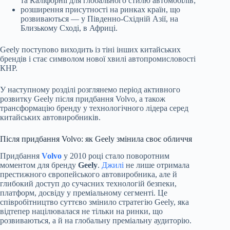
та Каліфорнії для глобального стилю автомобілів;
розширення присутності на ринках країн, що
розвиваються — у Південно-Східній Азії, на
Близькому Сході, в Африці.
Geely поступово виходить із тіні інших китайських
брендів і стає символом нової хвилі автопромисловості
КНР.
У наступному розділі розглянемо період активного
розвитку Geely після придбання Volvo, а також
трансформацію бренду у технологічного лідера серед
китайських автовиробників.
Після придбання Volvo: як Geely змінила своє обличчя
Придбання
Volvo
у 2010 році стало поворотним
моментом для бренду
Geely
.
Джилі
не лише отримала
престижного європейського автовиробника, але й
глибокий доступ до сучасних технологій безпеки,
платформ, досвіду у преміальному сегменті. Це
співробітництво суттєво змінило стратегію Geely, яка
відтепер націлювалася не тільки на ринки, що
розвиваються, а й на глобальну преміальну аудиторію.