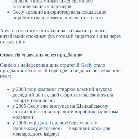
спільно з іноземними інженерами або
закуповувались у партнерів;
Geely активно використовувала локалізацію
виробництва для зменшення вартості авто.
Хоча на початку якість залишала бажати кращого,
китайський споживач був готовий миритися з цим через
низьку ціну.
Стратегія «навчання через придбання»
Однією з найефективніших стратегій
Geely
стало
придбання технологій і брендів, а не довге розроблення з
нуля:
у 2003 році компанія створює власний науково-
дослідний центр, щоб скоротити залежність від
імпорту технологій;
у 2005 Geely вже виступає на Шанхайському
автосалоні як повноправний виробник з кількома
моделями;
у 2006 році
Джилі
вперше бере участь у
Паризькому автосалоні — важливий крок для
міжнародного іміджу;