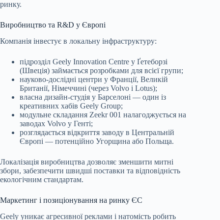
ринку.
Виробництво та R&D у Європі
Компанія інвестує в локальну інфраструктуру:
підрозділ Geely Innovation Centre у Ґетеборзі
(Швеція) займається розробками для всієї групи;
науково-дослідні центри у Франції, Великій
Британії, Німеччині (через Volvo і Lotus);
власна дизайн-студія у Барселоні — один із
креативних хабів Geely Group;
модульне складання Zeekr 001 налагоджується на
заводах Volvo у Генті;
розглядається відкриття заводу в Центральній
Європі — потенційно Угорщина або Польща.
Локалізація виробництва дозволяє зменшити митні
збори, забезпечити швидші поставки та відповідність
екологічним стандартам.
Маркетинг і позиціонування на ринку ЄС
Geely уникає агресивної реклами і натомість робить