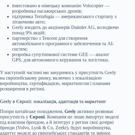
інвестовано в німецьку компанію Volocopter —
розробника пасажирських дронів;
підтримка Terrafugia — американського стартапу з
літаючими авто;
Geely входить до акціонерів Daimler AG, володіючи
понад 9% акцій;
партнерство з Tencent для створення
автомобільного програмного забезпечення та AI-
систем;
розробка супутникової системи GEE — аналог
GPS, для автономного керування та логістики.
У наступній частині ми зануримось у присутність Geely
на європейському ринку, включно з локалізацією
виробництва, сертифікацією, маркетингом і планами
розширення в регіоні.
Geely в Європі: локалізація, адаптація та маркетинг
Попри китайське походження,
Geely
активно розвиває
присутність у
Європі
. Компанія не лише імпортує моделі
під власним брендом, а й інтегрує у регіон свої дочірні
бренди (Volvo, Lynk & Co, Zeekr), будує виробництва,
адаптує моделі до європейських стандартів та змінює