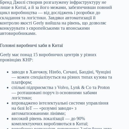
Бренд Джилі створив розгалужену інфраструктуру не
лише в Китаї, а й за його межами, забезпечивши повний
цикл виробництва — від досліджень і розробки до
складання та логістики. Завдяки автоматизації й
контролю якості Geely вийшла на рівень, що дозволяє
конкурувати з європейськими та японськими
автовиробниками.
Головні виробничі хаби в Китаї
Geely має понад 15 виробничих центрів у різних
провінціях КНР:
заводи в Ханчжоу, Нінбо, Сичані, Баодіні, Чунціні
— кожен спеціалізується на різних типах кузова та
платформ;
спільні підприємства з Volvo, Lynk & Co та Proton
— розташовані поруч із основними хабами
логістики;
впроваджено інтелектуальні системи управління
на базі IoT — «розумні заводи» з
автоматизованими лініями;
високий рівень локалізації — до 90%
комплектуючих виробляються в Китаї;
виробнича потужність перевищує 2 мільйони авто