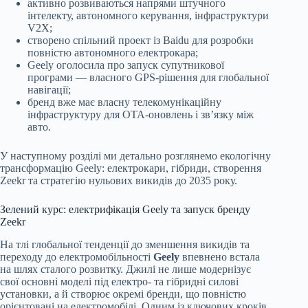
активно розвиваються напрями штучного
інтелекту, автономного керування, інфраструктури
V2X;
створено спільний проект із Baidu для розробки
повністю автономного електрокара;
Geely оголосила про запуск супутникової
програми — власного GPS-рішення для глобальної
навігації;
бренд вже має власну телекомунікаційну
інфраструктуру для OTA-оновлень і зв’язку між
авто.
У наступному розділі ми детально розглянемо екологічну
трансформацію Geely: електрокари, гібриди, створення
Zeekr та стратегію нульових викидів до 2035 року.
Зелений курс: електрифікація Geely та запуск бренду
Zeekr
На тлі глобальної тенденції до зменшення викидів та
переходу до електромобільності
Geely
впевнено встала
на шлях сталого розвитку. Джилі не лише модернізує
свої основні моделі під електро- та гібридні силові
установки, а й створює окремі бренди, що повністю
орієнтовані на електромобілі. Одним із ключових кроків