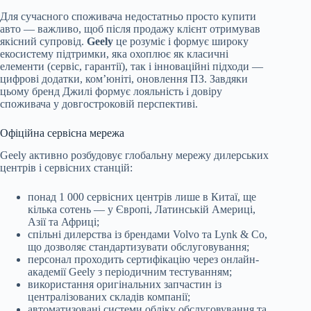
Для сучасного споживача недостатньо просто купити
авто — важливо, щоб після продажу клієнт отримував
якісний супровід.
Geely
це розуміє і формує широку
екосистему підтримки, яка охоплює як класичні
елементи (сервіс, гарантії), так і інноваційні підходи —
цифрові додатки, ком’юніті, оновлення ПЗ. Завдяки
цьому бренд Джилі формує лояльність і довіру
споживача у довгостроковій перспективі.
Офіційна сервісна мережа
Geely активно розбудовує глобальну мережу дилерських
центрів і сервісних станцій:
понад 1 000 сервісних центрів лише в Китаї, ще
кілька сотень — у Європі, Латинській Америці,
Азії та Африці;
спільні дилерства із брендами Volvo та Lynk & Co,
що дозволяє стандартизувати обслуговування;
персонал проходить сертифікацію через онлайн-
академії Geely з періодичним тестуванням;
використання оригінальних запчастин із
централізованих складів компанії;
автоматизовані системи обліку обслуговування та