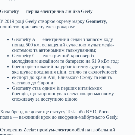
Geometry — перша електрична лінійка Geely
У 2019 році Geely створює окрему марку
Geometry
,
повністю присвячену електрокарам:
Geometry A — електричний седан з запасом ходу
понад 500 км, оснащений сучасною мультимедіа-
системою та автономним гальмуванням;
Geometry C — електричний кросовер із
молодіжним дизайном та батареєю на 61,9 кВт·год;
бренд орієнтований на урбаністичну аудиторію,
яка шукає поєднання ціни, стилю та екологічності;
експорт до країн Азії, Близького Сходу та навіть
частково до Європи;
Geometry став одним із перших китайських
брендів, що запропонував електрокари масовому
споживачу за доступною ціною.
Хоча бренд не досяг ще статусу Tesla або BYD, його
поява — важливий крок до екофренд-майбутнього Geely.
Створення Zeekr: преміум-електромобілі на глобальний