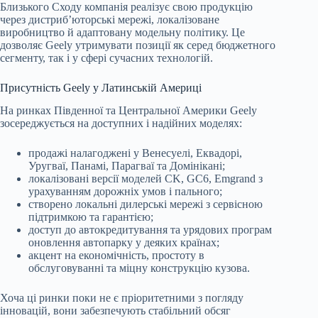
Близького Сходу компанія реалізує свою продукцію
через дистриб’юторські мережі, локалізоване
виробництво й адаптовану модельну політику. Це
дозволяє Geely утримувати позиції як серед бюджетного
сегменту, так і у сфері сучасних технологій.
Присутність Geely у Латинській Америці
На ринках Південної та Центральної Америки Geely
зосереджується на доступних і надійних моделях:
продажі налагоджені у Венесуелі, Еквадорі,
Уругваї, Панамі, Парагваї та Домінікані;
локалізовані версії моделей CK, GC6, Emgrand з
урахуванням дорожніх умов і пального;
створено локальні дилерські мережі з сервісною
підтримкою та гарантією;
доступ до автокредитування та урядових програм
оновлення автопарку у деяких країнах;
акцент на економічність, простоту в
обслуговуванні та міцну конструкцію кузова.
Хоча ці ринки поки не є пріоритетними з погляду
інновацій, вони забезпечують стабільний обсяг