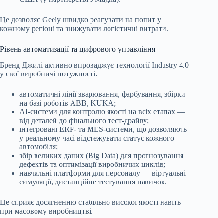
Це дозволяє Geely швидко реагувати на попит у
кожному регіоні та знижувати логістичні витрати.
Рівень автоматизації та цифрового управління
Бренд Джилі активно впроваджує технології Industry 4.0
у свої виробничі потужності:
автоматичні лінії зварювання, фарбування, збірки
на базі роботів ABB, KUKA;
AI-системи для контролю якості на всіх етапах —
від деталей до фінального тест-драйву;
інтегровані ERP- та MES-системи, що дозволяють
у реальному часі відстежувати статус кожного
автомобіля;
збір великих даних (Big Data) для прогнозування
дефектів та оптимізації виробничих циклів;
навчальні платформи для персоналу — віртуальні
симуляції, дистанційне тестування навичок.
Це сприяє досягненню стабільно високої якості навіть
при масовому виробництві.