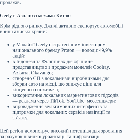
продажів.
Geely в Азії: поза межами Китаю
Крім рідного ринку, Джилі активно експортує автомобілі
в інші азійські країни:
у Малайзії Geely є стратегічним інвестором
національного бренду Proton — володіє 49,9%
акцій;
в Індонезії та Філіппінах діє офіційне
представництво з продажем моделей Coolray,
Azkarra, Okavango;
створено СП з локальними виробниками для
зборки авто на місці, що знижує ціни для
кінцевого споживача;
використання локальних маркетингових підходів
— реклама через TikTok, YouTube, мессенджери;
впровадження мультимовних інтерфейсів та
підтримки для локальних сервісів навігації та
зв’язку.
Цей регіон демонструє високий потенціал для зростання
за рахунок швидкої урбанізації та цифровізації