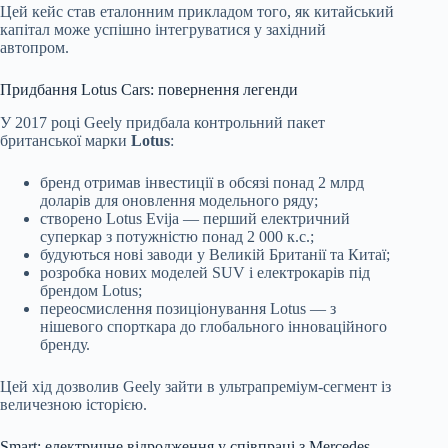
Цей кейс став еталонним прикладом того, як китайський
капітал може успішно інтегруватися у західний
автопром.
Придбання Lotus Cars: повернення легенди
У 2017 році Geely придбала контрольний пакет
британської марки
Lotus
:
бренд отримав інвестиції в обсязі понад 2 млрд
доларів для оновлення модельного ряду;
створено Lotus Evija — перший електричний
суперкар з потужністю понад 2 000 к.с.;
будуються нові заводи у Великій Британії та Китаї;
розробка нових моделей SUV і електрокарів під
брендом Lotus;
переосмислення позиціонування Lotus — з
нішевого спорткара до глобального інноваційного
бренду.
Цей хід дозволив Geely зайти в ультрапреміум-сегмент із
величезною історією.
Smart: електричне відродження у співпраці з Mercedes-