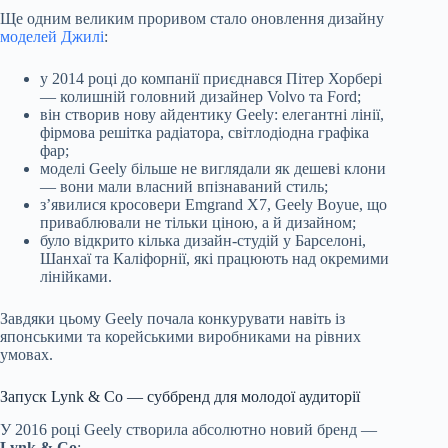
Ще одним великим проривом стало оновлення дизайну
моделей Джилі
:
у 2014 році до компанії приєднався Пітер Хорбері
— колишній головний дизайнер Volvo та Ford;
він створив нову айдентику Geely: елегантні лінії,
фірмова решітка радіатора, світлодіодна графіка
фар;
моделі Geely більше не виглядали як дешеві клони
— вони мали власний впізнаваний стиль;
з’явилися кросовери Emgrand X7, Geely Boyue, що
приваблювали не тільки ціною, а й дизайном;
було відкрито кілька дизайн-студій у Барселоні,
Шанхаї та Каліфорнії, які працюють над окремими
лінійками.
Завдяки цьому Geely почала конкурувати навіть із
японськими та корейськими виробниками на рівних
умовах.
Запуск Lynk & Co — суббренд для молодої аудиторії
У 2016 році Geely створила абсолютно новий бренд —
Lynk & Co
: