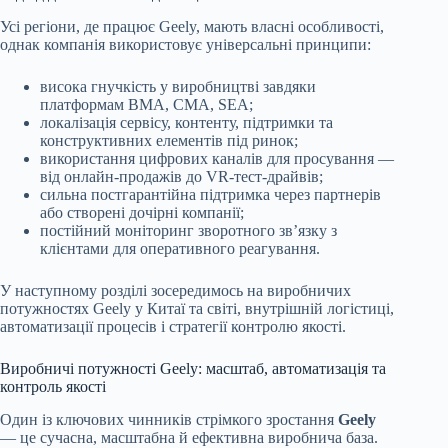
Усі регіони, де працює Geely, мають власні особливості,
однак компанія використовує універсальні принципи:
висока гнучкість у виробництві завдяки
платформам BMA, CMA, SEA;
локалізація сервісу, контенту, підтримки та
конструктивних елементів під ринок;
використання цифрових каналів для просування —
від онлайн-продажів до VR-тест-драйвів;
сильна постгарантійна підтримка через партнерів
або створені дочірні компанії;
постійний моніторинг зворотного зв’язку з
клієнтами для оперативного реагування.
У наступному розділі зосередимось на виробничих
потужностях Geely у Китаї та світі, внутрішній логістиці,
автоматизації процесів і стратегії контролю якості.
Виробничі потужності Geely: масштаб, автоматизація та
контроль якості
Один із ключових чинників стрімкого зростання
Geely
— це сучасна, масштабна й ефективна виробнича база.