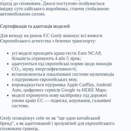
підхід до споживача. Джилі поступово позбувається
іміджу суто азійського виробника, стаючи глобальною
автомобільною силою.
Сертифікація та адаптація моделей
Для виходу на ринок ЄС Geely виконує всі вимоги
Європейського агентства з безпеки транспорту:
усі моделі проходять краш-тести Euro NCAP,
більшість отримують 4 або 5 зірок;
адаптуються під європейські норми щодо викидів
CO₂, шуму, енергоефективності;
встановлюються локалізовані системи мультимедіа
з підтримкою європейських мов;
впроваджується підтримка Apple CarPlay, Android
Auto, цифрових сервісів Google та HERE Maps;
моделі отримують нову калібровку під дорожні
умови країн ЄС — підвіска, керування, гальмівні
системи.
Geely позиціонує себе не як “ще один китайський
бренд”, а як адаптований і зрозумілий для європейського
споживача гравець.