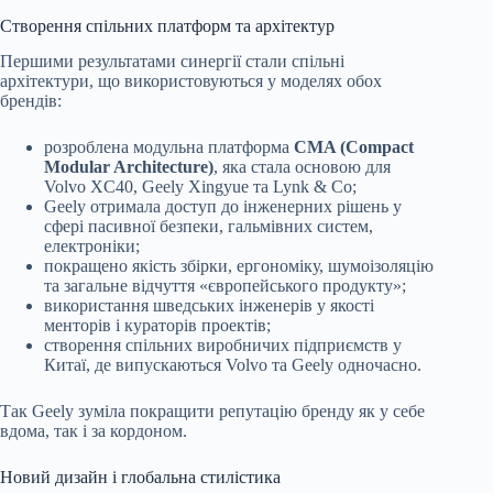
Створення спільних платформ та архітектур
Першими результатами синергії стали спільні
архітектури, що використовуються у моделях обох
брендів:
розроблена модульна платформа
CMA (Compact
Modular Architecture)
, яка стала основою для
Volvo XC40, Geely Xingyue та Lynk & Co;
Geely отримала доступ до інженерних рішень у
сфері пасивної безпеки, гальмівних систем,
електроніки;
покращено якість збірки, ергономіку, шумоізоляцію
та загальне відчуття «європейського продукту»;
використання шведських інженерів у якості
менторів і кураторів проектів;
створення спільних виробничих підприємств у
Китаї, де випускаються Volvo та Geely одночасно.
Так Geely зуміла покращити репутацію бренду як у себе
вдома, так і за кордоном.
Новий дизайн і глобальна стилістика