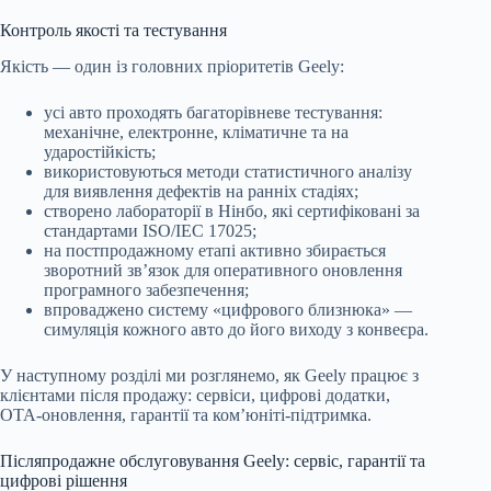
Контроль якості та тестування
Якість — один із головних пріоритетів Geely:
усі авто проходять багаторівневе тестування:
механічне, електронне, кліматичне та на
ударостійкість;
використовуються методи статистичного аналізу
для виявлення дефектів на ранніх стадіях;
створено лабораторії в Нінбо, які сертифіковані за
стандартами ISO/IEC 17025;
на постпродажному етапі активно збирається
зворотний зв’язок для оперативного оновлення
програмного забезпечення;
впроваджено систему «цифрового близнюка» —
симуляція кожного авто до його виходу з конвеєра.
У наступному розділі ми розглянемо, як Geely працює з
клієнтами після продажу: сервіси, цифрові додатки,
OTA-оновлення, гарантії та ком’юніті-підтримка.
Післяпродажне обслуговування Geely: сервіс, гарантії та
цифрові рішення