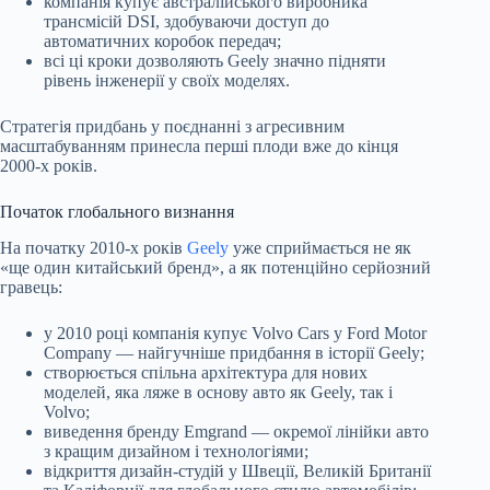
компанія купує австралійського виробника
трансмісій DSI, здобуваючи доступ до
автоматичних коробок передач;
всі ці кроки дозволяють Geely значно підняти
рівень інженерії у своїх моделях.
Стратегія придбань у поєднанні з агресивним
масштабуванням принесла перші плоди вже до кінця
2000-х років.
Початок глобального визнання
На початку 2010-х років
Geely
уже сприймається не як
«ще один китайський бренд», а як потенційно серйозний
гравець:
у 2010 році компанія купує Volvo Cars у Ford Motor
Company — найгучніше придбання в історії Geely;
створюється спільна архітектура для нових
моделей, яка ляже в основу авто як Geely, так і
Volvo;
виведення бренду Emgrand — окремої лінійки авто
з кращим дизайном і технологіями;
відкриття дизайн-студій у Швеції, Великій Британії