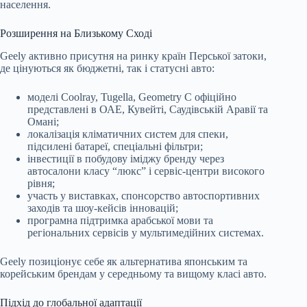
населення.
Розширення на Близькому Сході
Geely активно присутня на ринку країн Перської затоки,
де цінуються як бюджетні, так і статусні авто:
моделі Coolray, Tugella, Geometry C офіційно
представлені в ОАЕ, Кувейті, Саудівській Аравії та
Омані;
локалізація кліматичних систем для спеки,
підсилені батареї, спеціальні фільтри;
інвестиції в побудову іміджу бренду через
автосалони класу “люкс” і сервіс-центри високого
рівня;
участь у виставках, спонсорство автоспортивних
заходів та шоу-кейсів інновацій;
програмна підтримка арабської мови та
регіональних сервісів у мультимедійних системах.
Geely позиціонує себе як альтернатива японським та
корейським брендам у середньому та вищому класі авто.
Підхід до глобальної адаптації