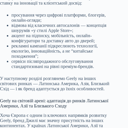
ставку на інновації та клієнтський досвід:
просування через цифрові платформи, блогерів,
онлайн-огляди;
відмова від класичних автосалонів — концепція
шоурумів «у стилі Apple Store»;
акцент на підписку, мобільність, онлайн-
конфігуратори та доставку авто до дверей;
рекламні кампанії підкреслюють технології,
екологію, інноваційність, а не “китайське
походження”;
сервіси післяпродажного обслуговування
стандартизовані на рівні преміум-брендів.
У наступному розділі розглянемо Geely на інших
світових ринках — Латинська Америка, Азія, Близький
Схід — і як бренд адаптується до їхніх особливостей.
Geely на світовій арені: адаптація до ринків Латинської
Америки, Азії та Близького Сходу
Хоча Європа є одним із ключових напрямків розвитку
Geely, бренд Джилі має значну присутність на інших
континентах. У країнах Латинської Америки, Азії та