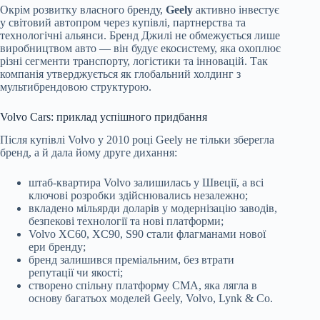
Окрім розвитку власного бренду,
Geely
активно інвестує
у світовий автопром через купівлі, партнерства та
технологічні альянси. Бренд Джилі не обмежується лише
виробництвом авто — він будує екосистему, яка охоплює
різні сегменти транспорту, логістики та інновацій. Так
компанія утверджується як глобальний холдинг з
мультибрендовою структурою.
Volvo Cars: приклад успішного придбання
Після купівлі Volvo у 2010 році Geely не тільки зберегла
бренд, а й дала йому друге дихання:
штаб-квартира Volvo залишилась у Швеції, а всі
ключові розробки здійснювались незалежно;
вкладено мільярди доларів у модернізацію заводів,
безпекові технології та нові платформи;
Volvo XC60, XC90, S90 стали флагманами нової
ери бренду;
бренд залишився преміальним, без втрати
репутації чи якості;
створено спільну платформу CMA, яка лягла в
основу багатьох моделей Geely, Volvo, Lynk & Co.