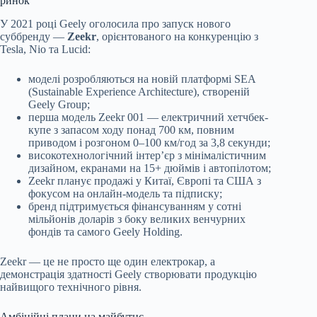
ринок
У 2021 році Geely оголосила про запуск нового
суббренду —
Zeekr
, орієнтованого на конкуренцію з
Tesla, Nio та Lucid:
моделі розробляються на новій платформі SEA
(Sustainable Experience Architecture), створеній
Geely Group;
перша модель Zeekr 001 — електричний хетчбек-
купе з запасом ходу понад 700 км, повним
приводом і розгоном 0–100 км/год за 3,8 секунди;
високотехнологічний інтер’єр з мінімалістичним
дизайном, екранами на 15+ дюймів і автопілотом;
Zeekr планує продажі у Китаї, Європі та США з
фокусом на онлайн-модель та підписку;
бренд підтримується фінансуванням у сотні
мільйонів доларів з боку великих венчурних
фондів та самого Geely Holding.
Zeekr — це не просто ще один електрокар, а
демонстрація здатності Geely створювати продукцію
найвищого технічного рівня.
Амбіційні плани на майбутнє