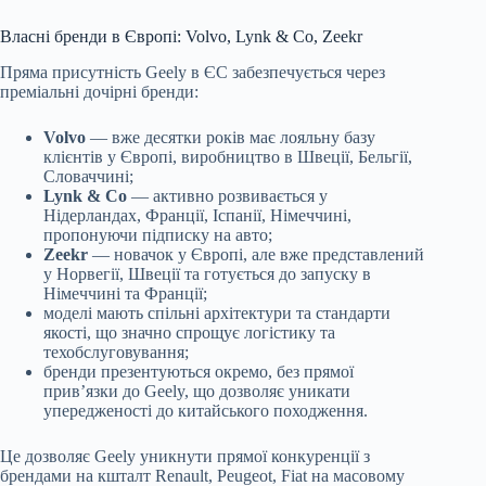
Власні бренди в Європі: Volvo, Lynk & Co, Zeekr
Пряма присутність Geely в ЄС забезпечується через
преміальні дочірні бренди:
Volvo
— вже десятки років має лояльну базу
клієнтів у Європі, виробництво в Швеції, Бельгії,
Словаччині;
Lynk & Co
— активно розвивається у
Нідерландах, Франції, Іспанії, Німеччині,
пропонуючи підписку на авто;
Zeekr
— новачок у Європі, але вже представлений
у Норвегії, Швеції та готується до запуску в
Німеччині та Франції;
моделі мають спільні архітектури та стандарти
якості, що значно спрощує логістику та
техобслуговування;
бренди презентуються окремо, без прямої
прив’язки до Geely, що дозволяє уникати
упередженості до китайського походження.
Це дозволяє Geely уникнути прямої конкуренції з
брендами на кшталт Renault, Peugeot, Fiat на масовому