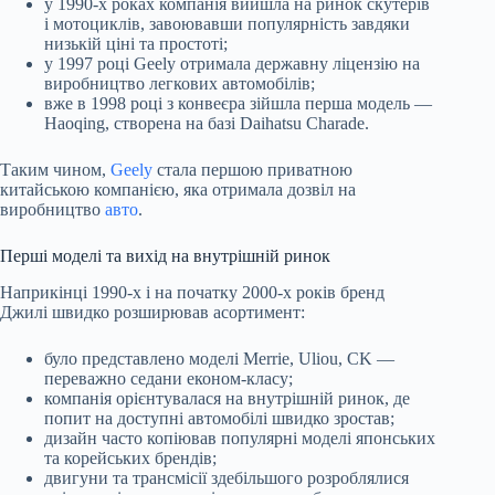
у 1990-х роках компанія вийшла на ринок скутерів
і мотоциклів, завоювавши популярність завдяки
низькій ціні та простоті;
у 1997 році Geely отримала державну ліцензію на
виробництво легкових автомобілів;
вже в 1998 році з конвеєра зійшла перша модель —
Haoqing, створена на базі Daihatsu Charade.
Таким чином,
Geely
стала першою приватною
китайською компанією, яка отримала дозвіл на
виробництво
авто
.
Перші моделі та вихід на внутрішній ринок
Наприкінці 1990-х і на початку 2000-х років бренд
Джилі швидко розширював асортимент:
було представлено моделі Merrie, Uliou, CK —
переважно седани економ-класу;
компанія орієнтувалася на внутрішній ринок, де
попит на доступні автомобілі швидко зростав;
дизайн часто копіював популярні моделі японських
та корейських брендів;
двигуни та трансмісії здебільшого розроблялися