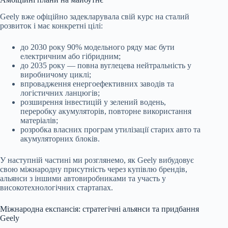
Geely вже офіційно задекларувала свій курс на сталий
розвиток і має конкретні цілі:
до 2030 року 90% модельного ряду має бути
електричним або гібридним;
до 2035 року — повна вуглецева нейтральність у
виробничому циклі;
впровадження енергоефективних заводів та
логістичних ланцюгів;
розширення інвестицій у зелений водень,
переробку акумуляторів, повторне використання
матеріалів;
розробка власних програм утилізації старих авто та
акумуляторних блоків.
У наступній частині ми розглянемо, як Geely вибудовує
свою міжнародну присутність через купівлю брендів,
альянси з іншими автовиробниками та участь у
високотехнологічних стартапах.
Міжнародна експансія: стратегічні альянси та придбання
Geely