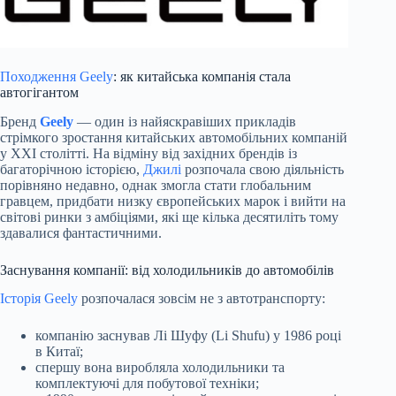
Походження Geely
: як китайська компанія стала
автогігантом
Бренд
Geely
— один із найяскравіших прикладів
стрімкого зростання китайських автомобільних компаній
у XXI столітті. На відміну від західних брендів із
багаторічною історією,
Джилі
розпочала свою діяльність
порівняно недавно, однак змогла стати глобальним
гравцем, придбати низку європейських марок і вийти на
світові ринки з амбіціями, які ще кілька десятиліть тому
здавалися фантастичними.
Заснування компанії: від холодильників до автомобілів
Історія Geely
розпочалася зовсім не з автотранспорту:
компанію заснував Лі Шуфу (Li Shufu) у 1986 році
в Китаї;
спершу вона виробляла холодильники та
комплектуючі для побутової техніки;