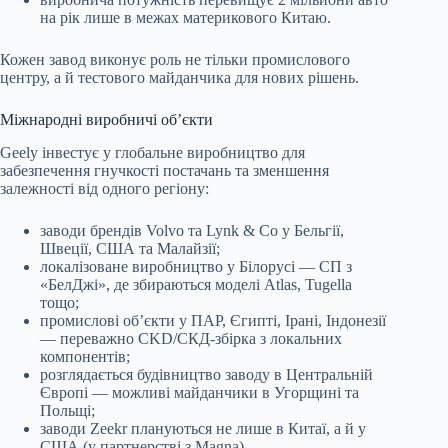
на рік лише в межах материкового Китаю.
Кожен завод виконує роль не тільки промислового
центру, а й тестового майданчика для нових рішень.
Міжнародні виробничі об’єкти
Geely інвестує у глобальне виробництво для
забезпечення гнучкості постачань та зменшення
залежності від одного регіону:
заводи брендів Volvo та Lynk & Co у Бельгії,
Швеції, США та Малайзії;
локалізоване виробництво у Білорусі — СП з
«БелДжі», де збираються моделі Atlas, Tugella
тощо;
промислові об’єкти у ПАР, Єгипті, Ірані, Індонезії
— переважно CKD/СКД-збірка з локальних
компонентів;
розглядається будівництво заводу в Центральній
Європі — можливі майданчики в Угорщині та
Польщі;
заводи Zeekr плануються не лише в Китаї, а й у
США (у партнерстві з Magna).