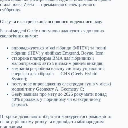
стала поява Zeekr — преміального електричного
суббренду.
Geely та електрифікація основного модельного ряду
Базові моделі Geely поступово адаптуються до нових
екологічних вимог:
впроваджуються м’які гібриди (MHEV) та повні
гібриди (HEV) у лінійках Emgrand, Boyue, Icon;
створена платформа BMA для гібридних і
малолітражних авто з низьким рівнем викидів;
компанія розробила власну систему управління
енергією для гібридів — GHS (Geely Hybrid
System);
поступове впровадження електродвигунів у міські
моделі типу Geometry A, Geometry C;
Geely заявила про мету до 2025 року мати понад
40% продажів у гібридному чи електричному
форматі.
Ці кроки дозволяють зберігати конкурентоспроможність
на внутрішньому ринку та відповідати міжнародним
стандартам.