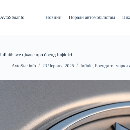
Перейти
до
вмісту
AvtoStar.info
Новини
Поради автомобілістам
Цік
Infiniti: все цікаве про бренд Інфініті
AvtoStar.info
23 Червня, 2025
Infiniti
,
Бренди та марки 