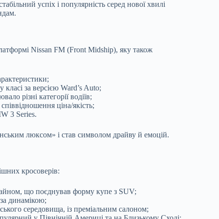
стабільний успіх і популярність серед нової хвилі
ндам.
платформі Nissan FM (Front Midship), яку також
арактеристики;
класі за версією Ward’s Auto;
ало різні категорії водіїв;
співвідношення ціна/якість;
W 3 Series.
нським люксом» і став символом драйву й емоцій.
кішних кросоверів:
изайном, що поєднував форму купе з SUV;
 за динамікою;
ького середовища, із преміальним салоном;
улярний у Північній Америці та на Близькому Сході;