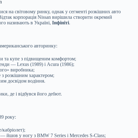
n
ися на світовому ринку, однак у сегменті розкішних авто
Відтак корпорація Nissan вирішила створити окремий
його називають в Україні,
Інфініті
.
американського авторинку:
и та купе з підвищеним комфортом;
нди — Lexus (1989) і Acura (1986);
ого» виробника;
 з розкішним характером;
ьним досвідом водіння.
и, де і відбувся його дебют.
89 року:
/кабріолет);
— йшов у ногу з BMW 7 Series і Mercedes S-Class;