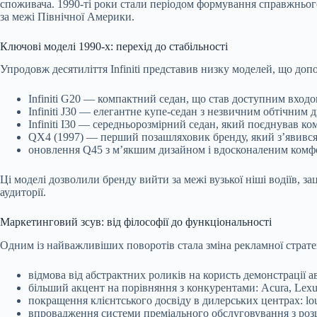
споживача. 1990-ті роки стали періодом формування справжнього
за межі Північної Америки.
Ключові моделі 1990-х: перехід до стабільності
Упродовж десятиліття Infiniti представив низку моделей, що доп
Infiniti G20 — компактний седан, що став доступним входо
Infiniti J30 — елегантне купе-седан з незвичним обтічним
Infiniti I30 — середньорозмірний седан, який поєднував ком
QX4 (1997) — перший позашляховик бренду, який з’явився 
оновлення Q45 з м’якшим дизайном і вдосконаленим комф
Ці моделі дозволили бренду вийти за межі вузької ніші водіїв, з
аудиторії.
Маркетинговий зсув: від філософії до функціональності
Одним із найважливіших поворотів стала зміна рекламної стратег
відмова від абстрактних роликів на користь демонстрації а
більший акцент на порівняння з конкурентами: Acura, Lex
покращення клієнтського досвіду в дилерських центрах: lou
впровадження системи преміального обслуговування з ро