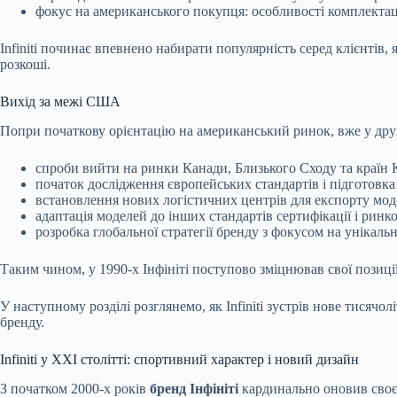
фокус на американського покупця: особливості комплектаці
Infiniti починає впевнено набирати популярність серед клієнтів,
розкоші.
Вихід за межі США
Попри початкову орієнтацію на американський ринок, вже у друг
спроби вийти на ринки Канади, Близького Сходу та країн 
початок дослідження європейських стандартів і підготовка 
встановлення нових логістичних центрів для експорту моде
адаптація моделей до інших стандартів сертифікації і ринк
розробка глобальної стратегії бренду з фокусом на унікальні
Таким чином, у 1990-х Інфініті поступово зміцнював свої позиці
У наступному розділі розглянемо, як Infiniti зустрів нове тисячо
бренду.
Infiniti у XXI столітті: спортивний характер і новий дизайн
З початком 2000-х років
бренд Інфініті
кардинально оновив своє 