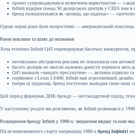
проект супроводжувався незвичним маркетингом — з акцент
Infiniti відкрив понад 50 дилерських центрів у США вже в
бренд позиціонувався як «розкіш, що надихає» — протилеж
Однак перші роки були непростими — американський покупець ще
Ранні виклики та шлях до визнання
Хоча технічно Infiniti Q45 перевершував багатьох конкурентів, 
неочікувано абстрактна реклама не показувала сам автомо
багато дилерів не змогли належно донести переваги авто до
Q45 вважали «занадто просунутим» — активна підвіска та 
порівняно з Lexus LS400, Infiniti мав агресивніший дизайн,
попри ці труднощі, бренд поступово знаходив свою нішу се
Цей період формував ДНК бренду — нестандартний підхід, техно
У наступному розділі ми розглянемо, як Infiniti розвивався у 199
Розширення бренду Infiniti у 1990-х: зміцнення іміджу та нові мо
Після невизначеного старту наприкінці 1980-х
бренд Інфініті
зос