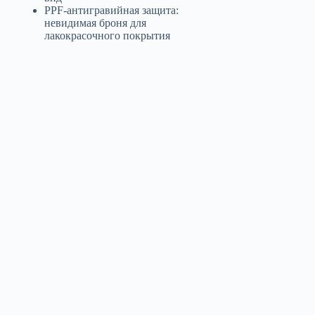
PPF-антигравийная защита:
невидимая броня для
лакокрасочного покрытия