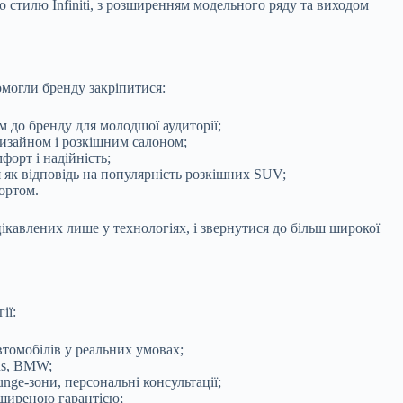
 стилю Infiniti, з розширенням модельного ряду та виходом
омогли бренду закріпитися:
м до бренду для молодшої аудиторії;
 дизайном і розкішним салоном;
форт і надійність;
як відповідь на популярність розкішних SUV;
ортом.
ацікавлених лише у технологіях, і звернутися до більш широкої
ії:
втомобілів у реальних умовах;
us, BMW;
nge-зони, персональні консультації;
зширеною гарантією;