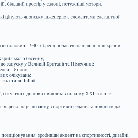
й, більший простір у салоні, потужніші мотори.
 які цінують японську інженерію з елементами елегантної
ій половині 1990-х бренд почав експансію в інші країни:
Карибського басейну;
до запуску у Великій Британії та Німеччині;
лей з Японії;
ових очікувань;
сть стилю Infiniti.
ї, готуючись до нових викликів початку XXI століття.
ліття: революція дизайну, спортивні седани та новий імідж
позиціонування, зробивши акцент на спортивності, дизайні