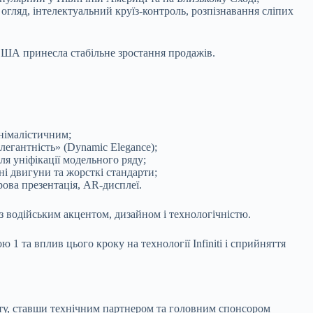
огляд, інтелектуальний круїз-контроль, розпізнавання сліпих
 США принесла стабільне зростання продажів.
німалістичним;
легантність» (Dynamic Elegance);
я уніфікації модельного ряду;
ні двигуни та жорсткі стандарти;
ова презентація, AR-дисплеї.
з водійським акцентом, дизайном і технологічністю.
1 та вплив цього кроку на технології Infiniti і сприйняття
рту, ставши технічним партнером та головним спонсором