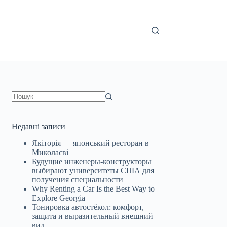
Немає
результатів
Недавні записи
Якіторія — японський ресторан в
Миколаєві
Будущие инженеры‑конструкторы
выбирают университеты США для
получения специальности
Why Renting a Car Is the Best Way to
Explore Georgia
Тонировка автостёкол: комфорт,
защита и выразительный внешний
вид