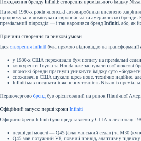
Походження бренду Infiniti: створення преміального іміджу Nissa
На межі 1980-х років японські автовиробники впевнено закріпил
продовжували домінувати європейські та американські бренди. 
преміальний підрозділ — і так народився бренд
Infiniti
, або, як 
Причини створення та ринкові умови
Ідея
створення Infiniti
була прямою відповіддю на трансформації 
у 1980-х США переживали бум попиту на преміальні седан
конкуренти Toyota та Honda вже заснували свої люксові бре
японські бренди прагнули уникнути іміджу суто «бюджетн
споживачі в США шукали щось нове, технічно надійне, але
Infiniti мав поєднати інженерну точність Nissan із преміал
Першочергово
бренд
був орієнтований на ринок Північної Америк
Офіційний запуск: перші кроки
Infiniti
Офіційно бренд Infiniti було представлено у США в листопаді 19
перші дві моделі — Q45 (флагманський седан) та M30 (купе
Q45 мав потужний V8, повний привід, адаптивну підвіску 