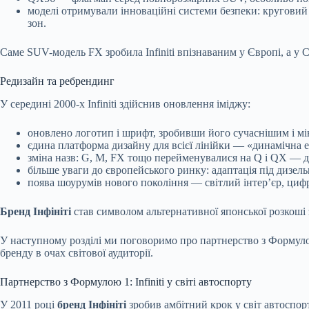
моделі отримували інноваційні системи безпеки: круговий 
зон.
Саме SUV-модель FX зробила Infiniti впізнаваним у Європі, а у
Редизайн та ребрендинг
У середині 2000-х Infiniti здійснив оновлення іміджу:
оновлено логотип і шрифт, зробивши його сучаснішим і мі
єдина платформа дизайну для всієї лінійки — «динамічна е
зміна назв: G, M, FX тощо перейменувалися на Q і QX — дл
більше уваги до європейського ринку: адаптація під дизель
поява шоурумів нового покоління — світлий інтер’єр, цифр
Бренд Інфініті
став символом альтернативної японської розкоші 
У наступному розділі ми поговоримо про партнерство з Формулою 
бренду в очах світової аудиторії.
Партнерство з Формулою 1: Infiniti у світі автоспорту
У 2011 році
бренд Інфініті
зробив амбітний крок у світ автоспо