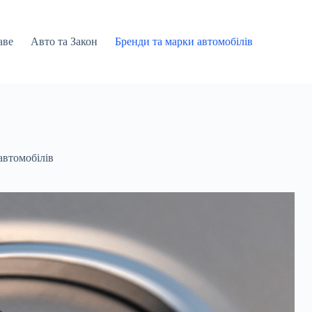
аве
Авто та Закон
Бренди та марки автомобілів
автомобілів