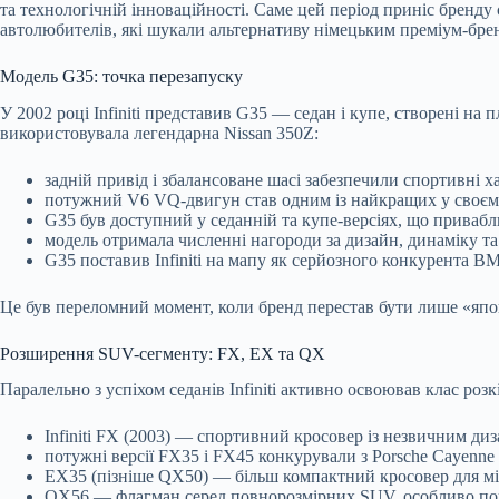
та технологічній інноваційності. Саме цей період приніс бренду 
автолюбителів, які шукали альтернативу німецьким преміум-бре
Модель G35: точка перезапуску
У 2002 році Infiniti представив G35 — седан і купе, створені на 
використовувала легендарна Nissan 350Z:
задній привід і збалансоване шасі забезпечили спортивні х
потужний V6 VQ-двигун став одним із найкращих у своєму 
G35 був доступний у седанній та купе-версіях, що приваблюв
модель отримала численні нагороди за дизайн, динаміку та 
G35 поставив Infiniti на мапу як серйозного конкурента BM
Це був переломний момент, коли бренд перестав бути лише «япо
Розширення SUV-сегменту: FX, EX та QX
Паралельно з успіхом седанів Infiniti активно освоював клас роз
Infiniti FX (2003) — спортивний кросовер із незвичним д
потужні версії FX35 і FX45 конкурували з Porsche Cayenne
EX35 (пізніше QX50) — більш компактний кросовер для міс
QX56 — флагман серед повнорозмірних SUV, особливо поп