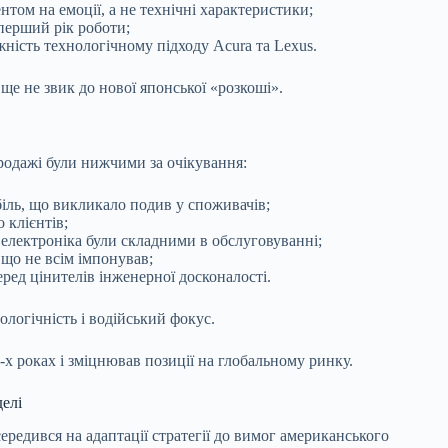
ом на емоції, а не технічні характеристики;
 перший рік роботи;
ність технологічному підходу Acura та Lexus.
 не звик до нової японської «розкоші».
продажі були нижчими за очікування:
біль, що викликало подив у споживачів;
 клієнтів;
електроніка були складними в обслуговуванні;
 що не всім імпонував;
ред цінителів інженерної досконалості.
логічність і водійський фокус.
0-х роках і зміцнював позиції на глобальному ринку.
делі
ередився на адаптації стратегії до вимог американського