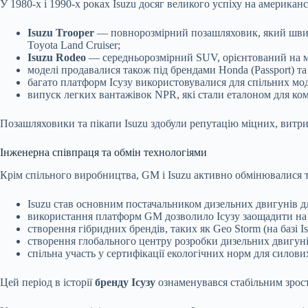
У 1980-х і 1990-х роках Isuzu досяг великого успіху на американ
Isuzu Trooper
— повнорозмірний позашляховик, який швидк
Toyota Land Cruiser;
Isuzu Rodeo
— середньорозмірний SUV, орієнтований на м
моделі продавалися також під брендами Honda (Passport) та
багато платформ Ісузу використовувалися для спільних мод
випуск легких вантажівок NPR, які стали еталоном для ко
Позашляховики та пікапи Isuzu здобули репутацію міцних, витр
Інженерна співпраця та обмін технологіями
Крім спільного виробництва, GM і Isuzu активно обмінювалися 
Isuzu став основним постачальником дизельних двигунів 
використання платформ GM дозволило Ісузу заощадити на 
створення гібридних брендів, таких як Geo Storm (на базі Is
створення глобального центру розробки дизельних двигуні
спільна участь у сертифікації екологічних норм для силових
Цей період в історії
бренду Ісузу
ознаменувався стабільним зрост