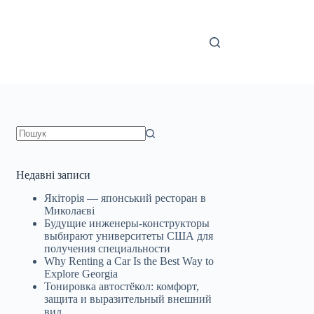
Немає
результатів
Недавні записи
Якіторія — японський ресторан в
Миколаєві
Будущие инженеры‑конструкторы
выбирают университеты США для
получения специальности
Why Renting a Car Is the Best Way to
Explore Georgia
Тонировка автостёкол: комфорт,
защита и выразительный внешний
вид