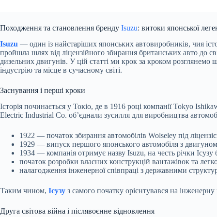
Походження та становлення бренду
Isuzu
: витоки японської лег
Isuzu
— один із найстаріших японських автовиробників, чия істор
пройшла шлях від ліцензійного збирання британських авто до сві
дизельних двигунів. У цій статті ми крок за кроком розглянемо
індустрію та місце в сучасному світі.
Заснування і перші кроки
Історія починається у Токіо, де в 1916 році компанії Tokyo Ishika
Electric Industrial Co. об’єднали зусилля для виробництва автомоб
1922 — початок збирання автомобілів Wolseley під ліцензіє
1929 — випуск першого японського автомобіля з двигуном 
1934 — компанія отримує назву Isuzu, на честь річки Ісузу
початок розробки власних конструкцій вантажівок та легко
налагодження інженерної співпраці з державними структур
Таким чином,
Ісузу
з самого початку орієнтувався на інженерну 
Друга світова війна і післявоєнне відновлення