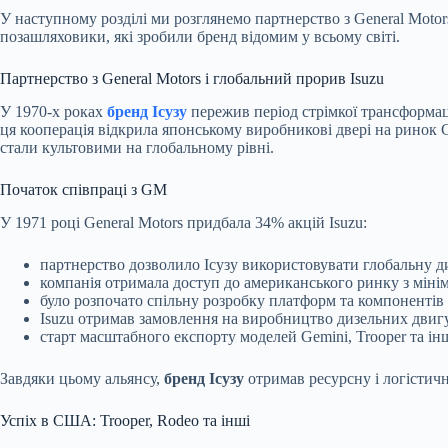
У наступному розділі ми розглянемо партнерство з General Motor
позашляховики, які зробили бренд відомим у всьому світі.
Партнерство з General Motors і глобальний прорив Isuzu
У 1970-х роках
бренд Ісузу
пережив період стрімкої трансформаці
ця кооперація відкрила японському виробникові двері на ринок 
стали культовими на глобальному рівні.
Початок співпраці з GM
У 1971 році General Motors придбала 34% акцій Isuzu:
партнерство дозволило Ісузу використовувати глобальну 
компанія отримала доступ до американського ринку з мін
було розпочато спільну розробку платформ та компонентів 
Isuzu отримав замовлення на виробництво дизельних двиг
старт масштабного експорту моделей Gemini, Trooper та ін
Завдяки цьому альянсу,
бренд Ісузу
отримав ресурсну і логістичн
Успіх в США: Trooper, Rodeo та інші