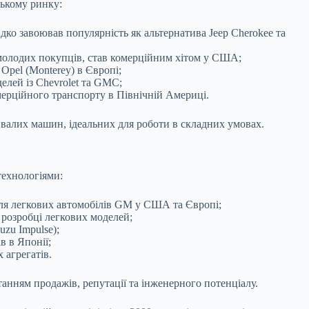
ському ринку:
о завоював популярність як альтернатива Jeep Cherokee та
олодих покупців, став комерційним хітом у США;
 Opel (Monterey) в Європі;
елей із Chevrolet та GMC;
мерційного транспорту в Північній Америці.
ивалих машин, ідеальних для роботи в складних умовах.
технологіями:
для легкових автомобілів GM у США та Європі;
розробці легкових моделей;
uzu Impulse);
в в Японії;
 агрегатів.
анням продажів, репутації та інженерного потенціалу.