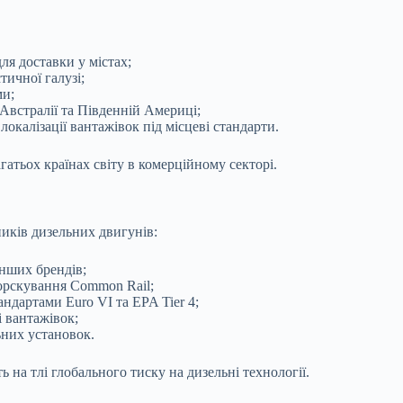
для доставки у містах;
тичної галузі;
ми;
 Австралії та Південній Америці;
локалізації вантажівок під місцеві стандарти.
агатьох країнах світу в комерційному секторі.
ників дизельних двигунів:
інших брендів;
порскування Common Rail;
ндартами Euro VI та EPA Tier 4;
і вантажівок;
ьних установок.
на тлі глобального тиску на дизельні технології.