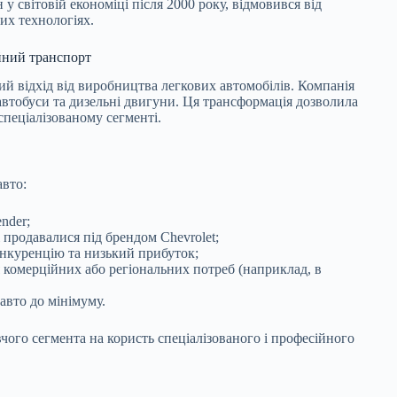
 у світовій економіці після 2000 року, відмовився від
их технологіях.
ійний транспорт
ий відхід від виробництва легкових автомобілів. Компанія
автобуси та дизельні двигуни. Ця трансформація дозволила
спеціалізованому сегменті.
авто:
nder;
 продавалися під брендом Chevrolet;
онкуренцію та низький прибуток;
 комерційних або регіональних потреб (наприклад, в
авто до мінімуму.
ого сегмента на користь спеціалізованого і професійного