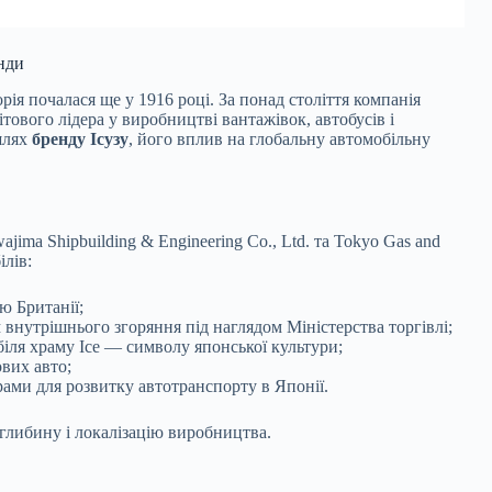
енди
ія почалася ще у 1916 році. За понад століття компанія
тового лідера у виробництві вантажівок, автобусів і
 шлях
бренду Ісузу
, його вплив на глобальну автомобільну
wajima Shipbuilding & Engineering Co., Ltd. та Tokyo Gas and
ілів:
ю Британії;
внутрішнього згоряння під наглядом Міністерства торгівлі;
 біля храму Ісе — символу японської культури;
вих авто;
ами для розвитку автотранспорту в Японії.
глибину і локалізацію виробництва.