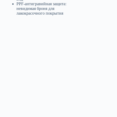
PPF-антигравийная защита:
невидимая броня для
лакокрасочного покрытия