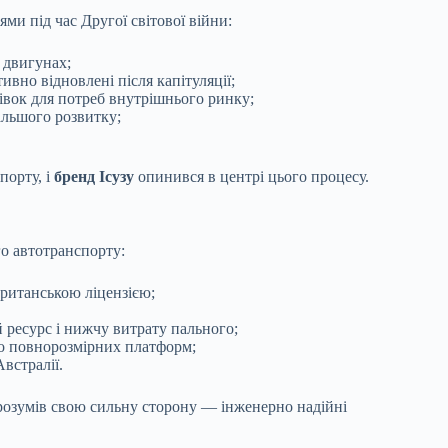
ми під час Другої світової війни:
 двигунах;
ивно відновлені після капітуляції;
івок для потреб внутрішнього ринку;
альшого розвитку;
порту, і
бренд Ісузу
опинився в центрі цього процесу.
го автотранспорту:
ританською ліцензією;
й ресурс і нижчу витрату пального;
о повнорозмірних платформ;
встралії.
озумів свою сильну сторону — інженерно надійні