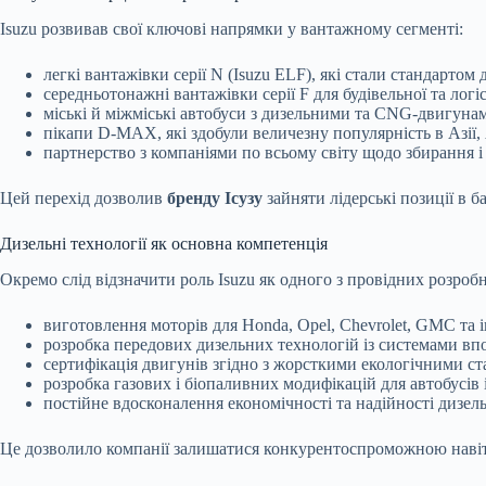
Isuzu розвивав свої ключові напрямки у вантажному сегменті:
легкі вантажівки серії N (Isuzu ELF), які стали стандартом 
середньотонажні вантажівки серії F для будівельної та логіс
міські й міжміські автобуси з дизельними та CNG-двигуна
пікапи D-MAX, які здобули величезну популярність в Азії,
партнерство з компаніями по всьому світу щодо збирання і 
Цей перехід дозволив
бренду Ісузу
зайняти лідерські позиції в б
Дизельні технології як основна компетенція
Окремо слід відзначити роль Isuzu як одного з провідних розроб
виготовлення моторів для Honda, Opel, Chevrolet, GMC та 
розробка передових дизельних технологій із системами в
сертифікація двигунів згідно з жорсткими екологічними ста
розробка газових і біопаливних модифікацій для автобусів 
постійне вдосконалення економічності та надійності дизел
Це дозволило компанії залишатися конкурентоспроможною навіть 