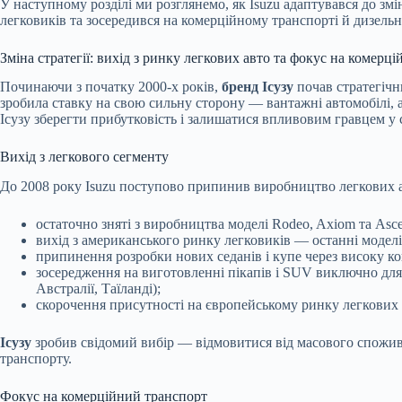
У наступному розділі ми розглянемо, як Isuzu адаптувався до змін
легковиків та зосередився на комерційному транспорті й дизельн
Зміна стратегії: вихід з ринку легкових авто та фокус на комерц
Починаючи з початку 2000-х років,
бренд Ісузу
почав стратегічн
зробила ставку на свою сильну сторону — вантажні автомобілі, 
Ісузу зберегти прибутковість і залишатися впливовим гравцем у 
Вихід з легкового сегменту
До 2008 року Isuzu поступово припинив виробництво легкових 
остаточно зняті з виробництва моделі Rodeo, Axiom та Asce
вихід з американського ринку легковиків — останні моделі
припинення розробки нових седанів і купе через високу к
зосередження на виготовленні пікапів і SUV виключно для
Австралії, Таїланді);
скорочення присутності на європейському ринку легкових 
Ісузу
зробив свідомий вибір — відмовитися від масового споживч
транспорту.
Фокус на комерційний транспорт