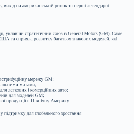
s, вихід на американський ринок та перші легендарні
ї, уклавши стратегічний союз із General Motors (GM). Саме
США та сприяла розвитку багатьох знакових моделей, які
дистрибуційну мережу GM;
імальними митами;
для легкових і комерційних авто;
унів для моделей GM;
шої продукції в Північну Америку.
у підтримку для глобального зростання.