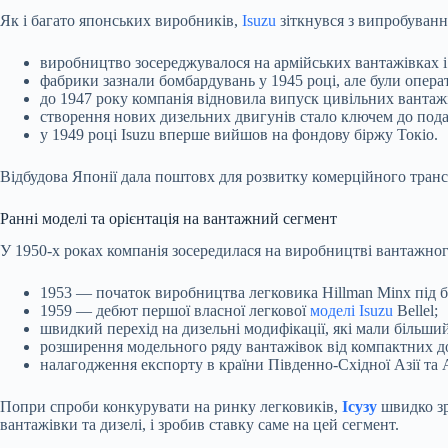
Як і багато японських виробників,
Isuzu
зіткнувся з випробування
виробництво зосереджувалося на армійських вантажівках і
фабрики зазнали бомбардувань у 1945 році, але були операт
до 1947 року компанія відновила випуск цивільних вантаж
створення нових дизельних двигунів стало ключем до под
у 1949 році Isuzu вперше вийшов на фондову біржу Токіо.
Відбудова Японії дала поштовх для розвитку комерційного транс
Ранні моделі та орієнтація на вантажний сегмент
У 1950-х роках компанія зосередилася на виробництві вантажно
1953 — початок виробництва легковика Hillman Minx під б
1959 — дебют першої власної легкової
моделі Isuzu
Bellel;
швидкий перехід на дизельні модифікації, які мали більши
розширення модельного ряду вантажівок від компактних д
налагодження експорту в країни Південно-Східної Азії та А
Попри спроби конкурувати на ринку легковиків,
Ісузу
швидко зр
вантажівки та дизелі, і зробив ставку саме на цей сегмент.