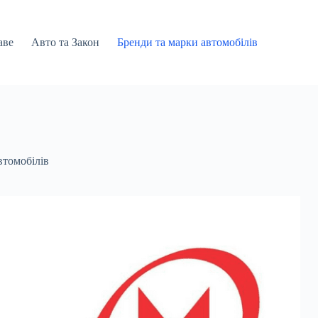
аве
Авто та Закон
Бренди та марки автомобілів
втомобілів