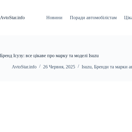
Перейти
до
вмісту
AvtoStar.info
Новини
Поради автомобілістам
Цік
Бренд Ісузу: все цікаве про марку та моделі Isuzu
AvtoStar.info
26 Червня, 2025
Isuzu
,
Бренди та марки а